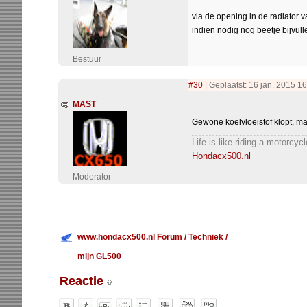
via de opening in de radiator 
indien nodig nog beetje bijvullen
Bestuur
#30
|
Geplaatst: 16 jan. 2015 16
MAST
Gewone koelvloeistof klopt, m
Life is like riding a motorcy
Hondacx500.nl
Moderator
www.hondacx500.nl Forum
/
Techniek
/
mijn GL500
Reactie