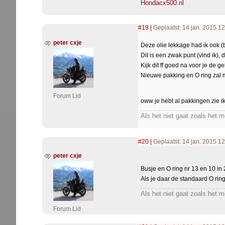
Hondacx500.nl
#19
|
Geplaatst: 14 jan. 2015 1
peter cxje
Deze olie lekkage had ik ook (b
Dit is een zwak punt (vind ik), 
Kijk dit ff goed na voor je de g
Nieuwe pakking en O ring zal m
Forum Lid
oww je hebt al pakkingen zie ik
Als het niet gaat zoals het 
#20
|
Geplaatst: 14 jan. 2015 12
peter cxje
Busje en O ring nr 13 en 10 in 
Als je daar de standaard O rin
Als het niet gaat zoals het 
Forum Lid