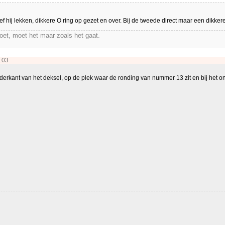
ef hij lekken, dikkere O ring op gezet en over. Bij de tweede direct maar een dikker
moet, moet het maar zoals het gaat.
:03
erkant van het deksel, op de plek waar de ronding van nummer 13 zit en bij het on