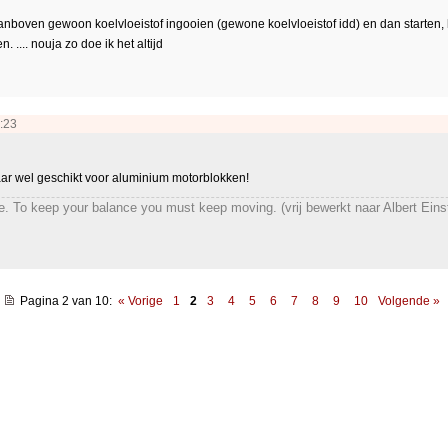
vanboven gewoon koelvloeistof ingooien (gewone koelvloeistof idd) en dan starten, 
. .... nouja zo doe ik het altijd
:23
aar wel geschikt voor aluminium motorblokken!
cle. To keep your balance you must keep moving. (vrij bewerkt naar Albert Eins
Pagina 2 van 10
:
« Vorige
1
2
3
4
5
6
7
8
9
10
Volgende »