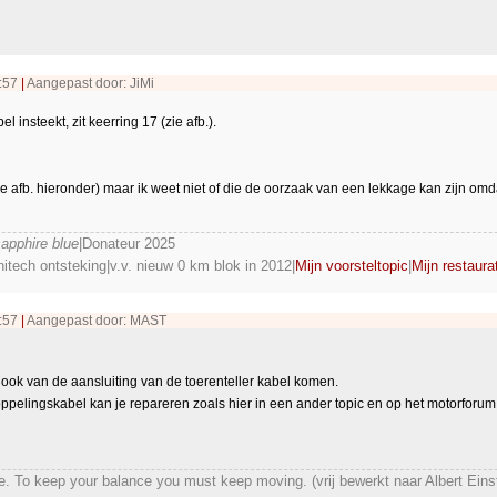
1:57
|
Aangepast door: JiMi
l insteekt, zit keerring 17 (zie afb.).
ie afb. hieronder) maar ik weet niet of die de oorzaak van een lekkage kan zijn om
pphire blue
|Donateur 2025
itech ontsteking|v.v. nieuw 0 km blok in 2012|
Mijn voorsteltopic
|
Mijn restaura
1:57
|
Aangepast door: MAST
 ook van de aansluiting van de toerenteller kabel komen.
ppelingskabel kan je repareren zoals hier in een ander topic en op het motorforum s
cle. To keep your balance you must keep moving. (vrij bewerkt naar Albert Eins