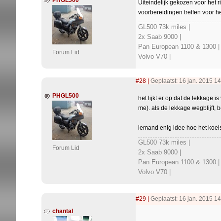
PHGL500
Uiteindelijk gekozen voor het r
voorbereidingen treffen voor h
GL500 73k miles |
2x Saab 9000 |
Pan European 1100 & 1300 |
Forum Lid
Volvo V70 |
#28
|
Geplaatst: 16 jan. 2015 14
PHGL500
het lijkt er op dat de lekkage i
me). als de lekkage wegblijft, 
iemand enig idee hoe het koels
GL500 73k miles |
Forum Lid
2x Saab 9000 |
Pan European 1100 & 1300 |
Volvo V70 |
#29
|
Geplaatst: 16 jan. 2015 14
chantal