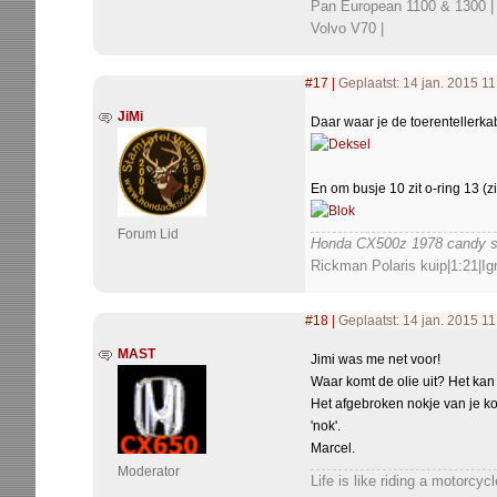
Pan European 1100 & 1300 |
Volvo V70 |
#17
|
Geplaatst: 14 jan. 2015 1
JiMi
Daar waar je de toerentellerkabe
En om busje 10 zit o-ring 13 (z
Forum Lid
Honda CX500z 1978 candy sa
Rickman Polaris kuip|1:21|Ign
#18
|
Geplaatst: 14 jan. 2015 1
MAST
Jimi was me net voor!
Waar komt de olie uit? Het kan
Het afgebroken nokje van je ko
'nok'.
Marcel.
Moderator
Life is like riding a motorcy