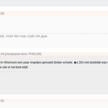
:08
.
moet, moet het maar zoals het gaat.
2:44
|
Aangepast door: PHGL500
in Hilversum een paar ringetjes gehaald (totale schade: �1,50) niet duidelijk was 
lie in het blok blijft.
:36