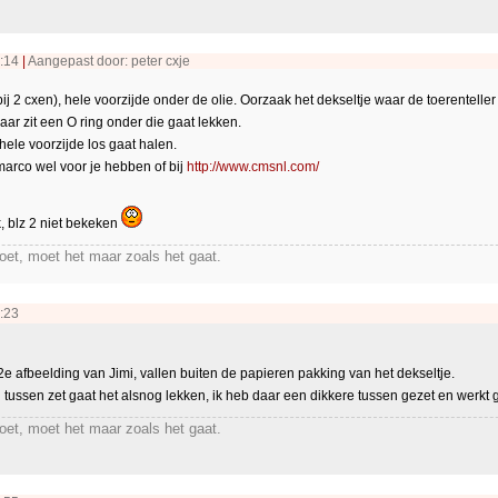
2:14
|
Aangepast door: peter cxje
ij 2 cxen), hele voorzijde onder de olie. Oorzaak het dekseltje waar de toerenteller 
daar zit een O ring onder die gaat lekken.
ehele voorzijde los gaat halen.
arco wel voor je hebben of bij
http://www.cmsnl.com/
, blz 2 niet bekeken
moet, moet het maar zoals het gaat.
:23
2e afbeelding van Jimi, vallen buiten de papieren pakking van het dekseltje.
g tussen zet gaat het alsnog lekken, ik heb daar een dikkere tussen gezet en werkt 
moet, moet het maar zoals het gaat.