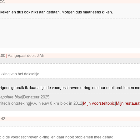
:55
gekeken en dus ook niks aan gedaan. Morgen dus maar eens kijken.
4:00
|
Aangepast door: JiMi
kking van het dekseltje.
rigens gebruik ik daar altijd de voorgeschreven o-ring, en daar nooit problemen m
pphire blue
|Donateur 2025
itech ontsteking|v.v. nieuw 0 km blok in 2012|
Mijn voorsteltopic
|
Mijn restaura
:42
ltijd de voorgeschreven o-ring, en daar nooit problemen mee gehad.