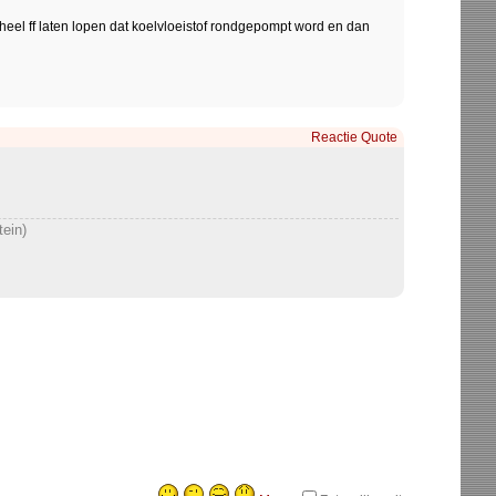
heel ff laten lopen dat koelvloeistof rondgepompt word en dan
Reactie
Quote
tein)