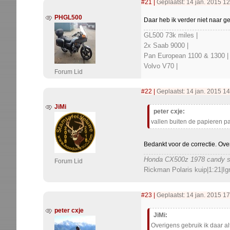
#21
|
Geplaatst: 14 jan. 2015 12
PHGL500
Daar heb ik verder niet naar 
GL500 73k miles |
2x Saab 9000 |
Pan European 1100 & 1300 |
Volvo V70 |
Forum Lid
#22
|
Geplaatst: 14 jan. 2015 1
JiMi
peter cxje:
vallen buiten de papieren pa
Bedankt voor de correctie. Ove
Honda CX500z 1978 candy sa
Forum Lid
Rickman Polaris kuip|1:21|Ign
#23
|
Geplaatst: 14 jan. 2015 17
peter cxje
JiMi:
Overigens gebruik ik daar a