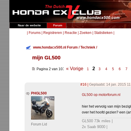
Naar de website
Forum
|
Forums
|
Registreren
|
Reactie
|
Zoeken
|
Statistieken
|
www.hondacx500.nl Forum
/
Techniek
/
mijn GL500
:
« Vorige
2
Pagina 2 van 10
1
3
4
5
6
7
#16
|
Geplaatst: 14 jan. 2015 11
PHGL500
GL500 op motorforum.nl
hier het vervolg van mijn bezi
over het hoofd gezien? een (an
GL500 73k miles |
Forum Lid
2x Saab 9000 |