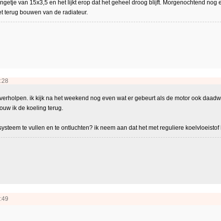
ingetje van 15x3,5 en het lijkt erop dat het geheel droog blijft. Morgenochtend nog e
et terug bouwen van de radiateur.
:28
s verholpen. ik kijk na het weekend nog even wat er gebeurt als de motor ook daadwerk
bouw ik de koeling terug.
ysteem te vullen en te ontluchten? ik neem aan dat het met reguliere koelvloeistof 
:49