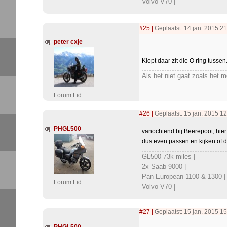
Volvo V70 |
#25
|
Geplaatst: 14 jan. 2015 21
peter cxje
Klopt daar zit die O ring tussen
Als het niet gaat zoals het 
Forum Lid
#26
|
Geplaatst: 15 jan. 2015 1
PHGL500
vanochtend bij Beerepoot, hier 
dus even passen en kijken of de o
GL500 73k miles |
2x Saab 9000 |
Pan European 1100 & 1300 |
Forum Lid
Volvo V70 |
#27
|
Geplaatst: 15 jan. 2015 15