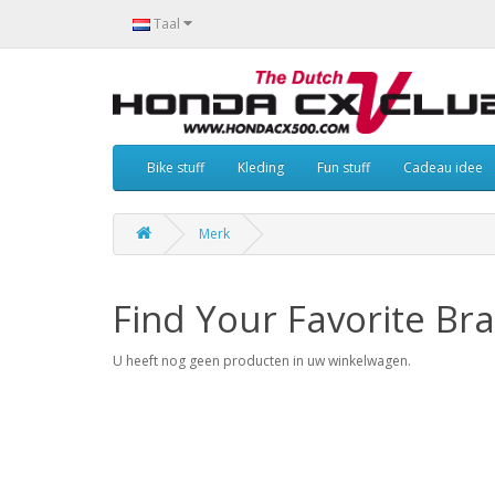
Taal
Bike stuff
Kleding
Fun stuff
Cadeau idee
Merk
Find Your Favorite Br
U heeft nog geen producten in uw winkelwagen.