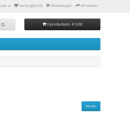
ount
Verlanglijst (0)
Winkelwagen
Afrekenen
0 product(en) - € 0,00
Verder