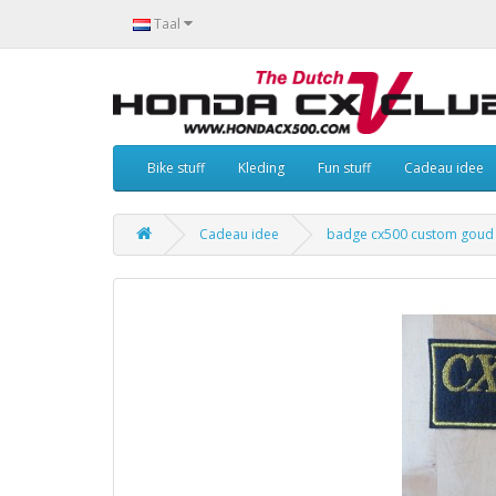
Taal
Bike stuff
Kleding
Fun stuff
Cadeau idee
Cadeau idee
badge cx500 custom goud