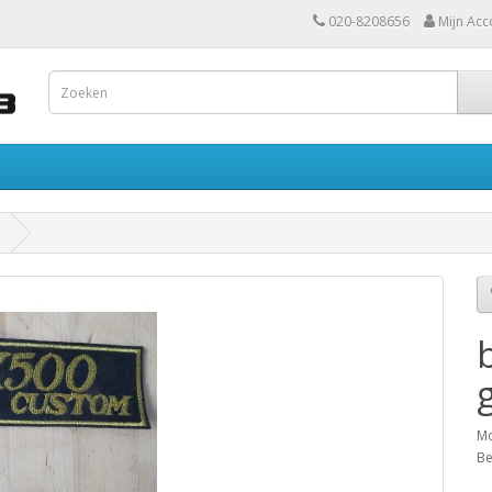
020-8208656
Mijn Acc
Mo
Be