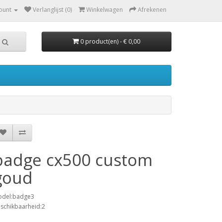
ount
Verlanglijst (0)
Winkelwagen
Afrekenen
0 product(en) - € 0,00
badge cx500 custom
goud
del:badge3
schikbaarheid:2