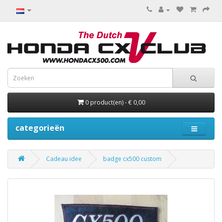
0 product(en) - € 0,00
categorieën
Cadeau idee
badge cx500 custom