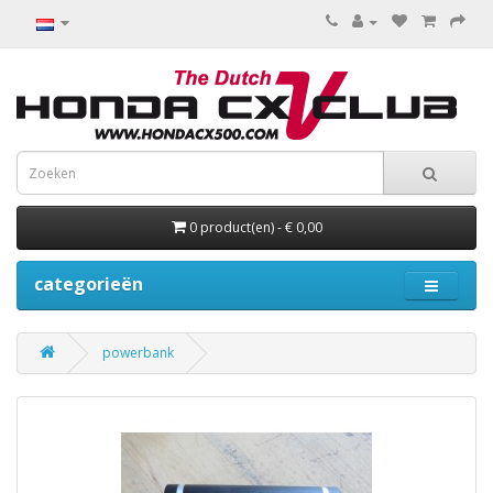
0 product(en) - € 0,00
categorieën
powerbank