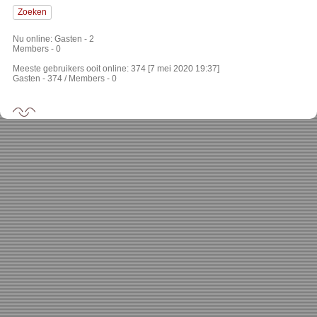
Nu online: Gasten - 2
Members - 0
Meeste gebruikers ooit online: 374 [7 mei 2020 19:37]
Gasten - 374 / Members - 0