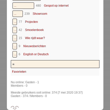
...
480
Gespot op internet
...
239
Showroom
...
77
Projecten
...
42
Smoelenboek
...
15
Wie rijdt waar?
...
9
Nieuwsberichten
...
6
English or Deutsch
Favorieten
Nu online: Gasten - 1
Members - 0
Meeste gebruikers ooit online: 374 [7 mei 2020 19:37]
Gasten - 374 / Members - 0