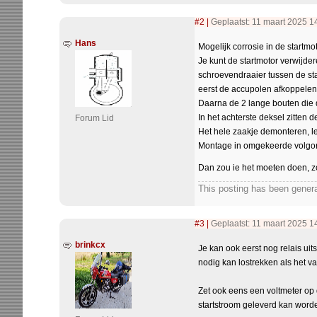
#2
|
Geplaatst: 11 maart 2025 1
Hans
Mogelijk corrosie in de startm
Je kunt de startmotor verwijd
schroevendraaier tussen de st
eerst de accupolen afkoppelen 
Daarna de 2 lange bouten die d
In het achterste deksel zitten d
Forum Lid
Het hele zaakje demonteren, l
Montage in omgekeerde volgo
Dan zou ie het moeten doen, zo 
This posting has been genera
#3
|
Geplaatst: 11 maart 2025 1
brinkcx
Je kan ook eerst nog relais uit
nodig kan lostrekken als het vas
Zet ook eens een voltmeter op d
startstroom geleverd kan worde