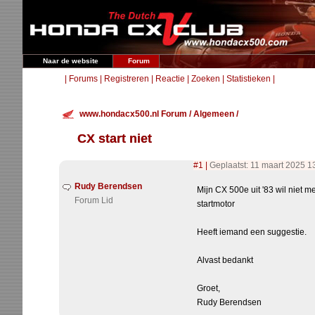
Naar de website
Forum
|
Forums
|
Registreren
|
Reactie
|
Zoeken
|
Statistieken
|
www.hondacx500.nl Forum
/
Algemeen
/
CX start niet
#1
|
Geplaatst: 11 maart 2025 1
Rudy Berendsen
Mijn CX 500e uit '83 wil niet mee
Forum Lid
startmotor
Heeft iemand een suggestie.
Alvast bedankt
Groet,
Rudy Berendsen