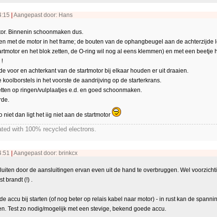
4:15
|
Aangepast door: Hans
otor. Binnenin schoonmaken dus.
eren met de motor in het frame; de bouten van de ophangbeugel aan de achterzijd
artmotor en het blok zetten, de O-ring wil nog al eens klemmen) en met een beet
!
e voor en achterkant van de startmotor bij elkaar houden er uit draaien.
e koolborstels in het voorste de aandrijving op de starterkrans.
etten op ringen/vulplaatjes e.d. en goed schoonmaken.
rde.
niet dan ligt het iig niet aan de startmotor
ted with 100% recycled electrons.
4:51
|
Aangepast door: brinkcx
sluiten door de aansluitingen ervan even uit de hand te overbruggen. Wel voorzichti
t brandt (!) .
e accu bij starten (of nog beter op relais kabel naar motor) - in rust kan de spann
n. Test zo nodig/mogelijk met een stevige, bekend goede accu.