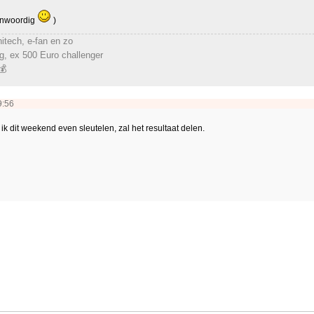
genwoordig
)
itech, e-fan en zo
, ex 500 Euro challenger
💰
9:56
 ik dit weekend even sleutelen, zal het resultaat delen.