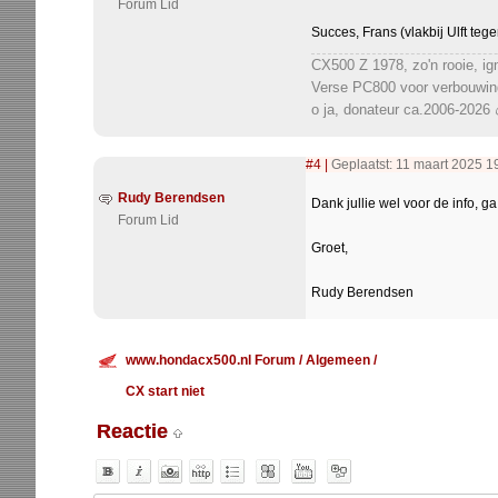
Forum Lid
Succes, Frans (vlakbij Ulft te
CX500 Z 1978, zo'n rooie, ign
Verse PC800 voor verbouwing
o ja, donateur ca.2006-2026 
#4
|
Geplaatst: 11 maart 2025 1
Rudy Berendsen
Dank jullie wel voor de info, ga
Forum Lid
Groet,
Rudy Berendsen
www.hondacx500.nl Forum
/
Algemeen
/
CX start niet
Reactie