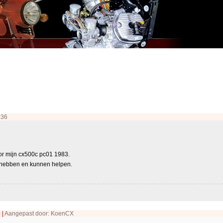
:36
or mijn cx500c pc01 1983.
t hebben en kunnen helpen.
0
|
Aangepast door: KoenCX