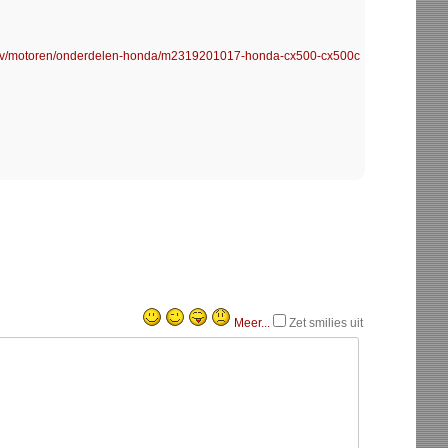
nl/v/motoren/onderdelen-honda/m2319201017-honda-cx500-cx500c
Meer...
Zet smilies uit