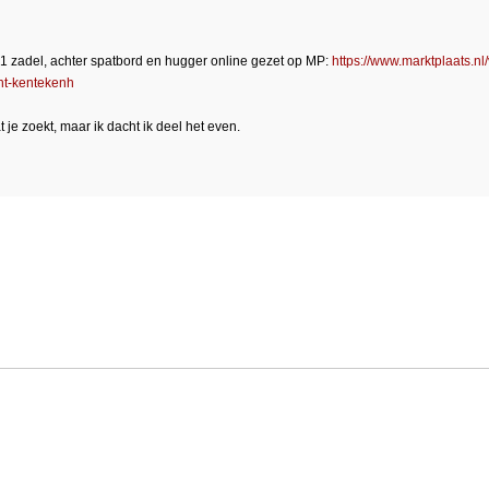
1 zadel, achter spatbord en hugger online gezet op MP:
https://www.marktplaats.
ht-kentekenh
t je zoekt, maar ik dacht ik deel het even.