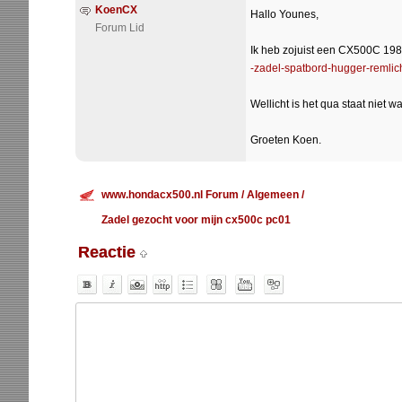
KoenCX
Hallo Younes,
Forum Lid
Ik heb zojuist een CX500C 198
-zadel-spatbord-hugger-remlic
Wellicht is het qua staat niet wa
Groeten Koen.
www.hondacx500.nl Forum
/
Algemeen
/
Zadel gezocht voor mijn cx500c pc01
Reactie