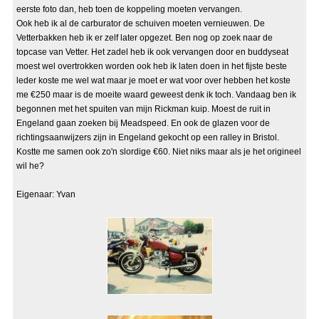
eerste foto dan, heb toen de koppeling moeten vervangen.
Ook heb ik al de carburator de schuiven moeten vernieuwen. De
Vetterbakken heb ik er zelf later opgezet. Ben nog op zoek naar de
topcase van Vetter. Het zadel heb ik ook vervangen door en buddyseat
moest wel overtrokken worden ook heb ik laten doen in het fijste beste
leder koste me wel wat maar je moet er wat voor over hebben het koste
me €250 maar is de moeite waard geweest denk ik toch. Vandaag ben ik
begonnen met het spuiten van mijn Rickman kuip. Moest de ruit in
Engeland gaan zoeken bij Meadspeed. En ook de glazen voor de
richtingsaanwijzers zijn in Engeland gekocht op een ralley in Bristol.
Kostte me samen ook zo'n slordige €60. Niet niks maar als je het origineel
wil he?
Eigenaar: Yvan