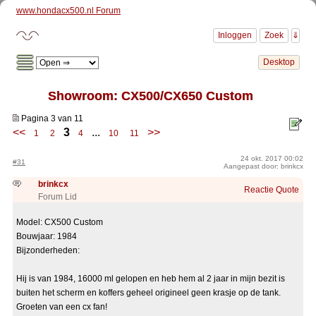
www.hondacx500.nl Forum
Showroom: CX500/CX650 Custom
Pagina 3 van 11
<<
3
...
>>
1
2
4
10
11
24 okt. 2017 00:02
#31
Aangepast door: brinkcx
brinkcx
Reactie
Quote
Forum Lid
Model: CX500 Custom
Bouwjaar: 1984
Bijzonderheden:
Hij is van 1984, 16000 ml gelopen en heb hem al 2 jaar in mijn bezit is
buiten het scherm en koffers geheel origineel geen krasje op de tank.
Groeten van een cx fan!