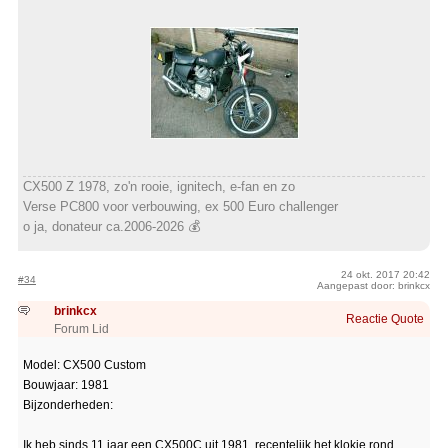
CX500 Z 1978, zo'n rooie, ignitech, e-fan en zo
Verse PC800 voor verbouwing, ex 500 Euro challenger
o ja, donateur ca.2006-2026 💰
24 okt. 2017 20:42
#34
Aangepast door: brinkcx
brinkcx
Reactie
Quote
Forum Lid
Model: CX500 Custom
Bouwjaar: 1981
Bijzonderheden:
Ik heb sinds 11 jaar een CX500C uit 1981, recentelijk het klokje rond