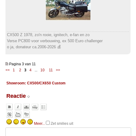
CX500 Z 1978, zo'n rooie, ignitech, e-fan en zo
Verse PC800 voor verbouwing, ex 500 Euro challenger
o ja, donateur ca.2006-2026 💰
Pagina 3 van 11
<<
1
2
3
4
...
10
11
>>
Showroom: CX500/CX650 Custom
Reactie
Meer...
Zet smilies uit