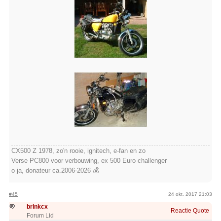
CX500 Z 1978, zo'n rooie, ignitech, e-fan en zo
Verse PC800 voor verbouwing, ex 500 Euro challenger
o ja, donateur ca.2006-2026 💰
#45
24 okt. 2017 21:03
brinkcx
Reactie
Quote
Forum Lid