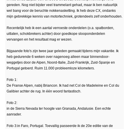
gereden. Nog niet bijster veel trammelant gehad, maar ik ben natuurlijk
wel bang voor de beruchte nokkenasketting. Ik heb deze CX, ondanks
mijn gebrekkige kennis van motortechniek, grotendeels zelf onderhouden.
Recentelijk heb ik een aantal verroeste onderdelen (o.a. spatborden,
uitlaten, schokbrekers achter) door goedkope slooponderdelen
vervangen en het resultaat mag er wezen.
Bijgaande foto's zijn twee jaar geleden gemaakt tijdens mijn vakantie. Ik
heb gedurende 6 weken over nagenoeg alleen maar binnendoor-
weggetjes door de Alpen, Noord-Italie, Zuid-Frankrijk, Zuid-Spanje en
Portugal getoerd. Ruim 11.000 probleemloze kilometers.
Foto 1:
De Franse Alpen, nabij Briancon. Ik had net Col de Madeleine en Col du
Galibier achter de rug. In één woord fantastisch.
Foto 2:
in de Sierra Nevada ter hoogte van Granada, Andalusie. Een echte
aanrader.
Foto 3:in Faro, Portugal. Toevallig passeerde ik de 20e editie van de