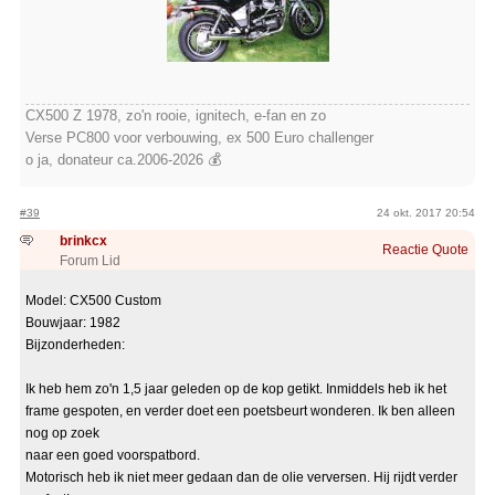
CX500 Z 1978, zo'n rooie, ignitech, e-fan en zo
Verse PC800 voor verbouwing, ex 500 Euro challenger
o ja, donateur ca.2006-2026 💰
#39
24 okt. 2017 20:54
brinkcx
Reactie
Quote
Forum Lid
Model: CX500 Custom
Bouwjaar: 1982
Bijzonderheden:
Ik heb hem zo'n 1,5 jaar geleden op de kop getikt. Inmiddels heb ik het
frame gespoten, en verder doet een poetsbeurt wonderen. Ik ben alleen
nog op zoek
naar een goed voorspatbord.
Motorisch heb ik niet meer gedaan dan de olie verversen. Hij rijdt verder