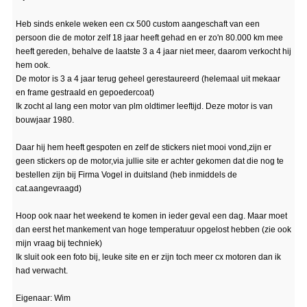
Heb sinds enkele weken een cx 500 custom aangeschaft van een
persoon die de motor zelf 18 jaar heeft gehad en er zo'n 80.000 km mee
heeft gereden, behalve de laatste 3 a 4 jaar niet meer, daarom verkocht hij
hem ook.
De motor is 3 a 4 jaar terug geheel gerestaureerd (helemaal uit mekaar
en frame gestraald en gepoedercoat)
Ik zocht al lang een motor van plm oldtimer leeftijd. Deze motor is van
bouwjaar 1980.
Daar hij hem heeft gespoten en zelf de stickers niet mooi vond,zijn er
geen stickers op de motor,via jullie site er achter gekomen dat die nog te
bestellen zijn bij Firma Vogel in duitsland (heb inmiddels de
cat.aangevraagd)
Hoop ook naar het weekend te komen in ieder geval een dag. Maar moet
dan eerst het mankement van hoge temperatuur opgelost hebben (zie ook
mijn vraag bij techniek)
Ik sluit ook een foto bij, leuke site en er zijn toch meer cx motoren dan ik
had verwacht.
Eigenaar: Wim