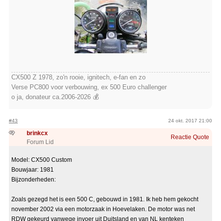
CX500 Z 1978, zo'n rooie, ignitech, e-fan en zo
Verse PC800 voor verbouwing, ex 500 Euro challenger
o ja, donateur ca.2006-2026 💰
#43
24 okt. 2017 21:00
brinkcx
Reactie
Quote
Forum Lid
Model: CX500 Custom
Bouwjaar: 1981
Bijzonderheden:
Zoals gezegd het is een 500 C, gebouwd in 1981. Ik heb hem gekocht
november 2002 via een motorzaak in Hoevelaken. De motor was net
RDW gekeurd vanwege invoer uit Duitsland en van NL kenteken