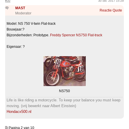
#30
30 okt. 2017 15:29
MAST
Reactie
Quote
Moderator
Model: NS 750 V-twin Flat-track
Bouwjaar:?
Bijzonderheden: Prototype.
Freddy Spencer NS750 Flat-track
Eigenaar: ?
NS750
Life is like riding a motorcycle. To keep your balance you must keep
moving. (vrij bewerkt naar Albert Einstein)
Hondacx500.nl
Pagina 2 van 10