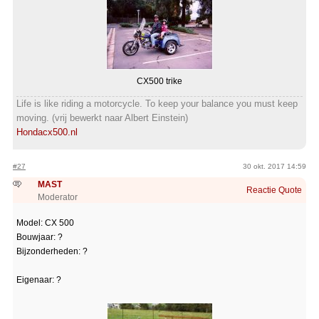
CX500 trike
Life is like riding a motorcycle. To keep your balance you must keep
moving. (vrij bewerkt naar Albert Einstein)
Hondacx500.nl
#27
30 okt. 2017 14:59
MAST
Reactie
Quote
Moderator
Model: CX 500
Bouwjaar: ?
Bijzonderheden: ?
Eigenaar: ?