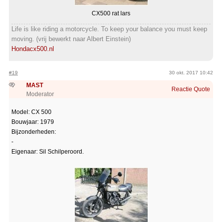
CX500 rat lars
Life is like riding a motorcycle. To keep your balance you must keep
moving. (vrij bewerkt naar Albert Einstein)
Hondacx500.nl
#19
30 okt. 2017 10:42
MAST
Reactie
Quote
Moderator
Model: CX 500
Bouwjaar: 1979
Bijzonderheden:
-
Eigenaar: Sil Schilperoord.