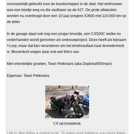
voornamelijk gebruikt voor de boodschapjes in de stad. Het vertrouwen
was een beetje weg na die vastloper op de A27. De grote afstanden
worden nu overbrugd door een 10 jaar jongere XJ600 met 110.000 km op
de teller.
In de garage staat ook nog een jonger broertje, een CX500C welke nu
onderhanden wordt genomen als ombouwproject. Deze heeft als bijnaam
't Lerp, maar dat kan veranderen als het eindresultaat naar tevredenheid
is. Binnenkort volgen daar ook wel foto's van.
Met vriendelijke groeten, Twan Pelkmans (aka Daytona955iman)
Eigenaar: Twan Pelkmans
CX rat hondahok
Life is like riding a motorcycle. To keep your balance you must keep