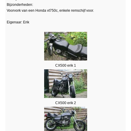
Bijzonderheden:
Voorvork van een Honda vt750c, enkele remschijf voor.
Eigenaar: Erik
CX500 erik 1
CX500 erik 2