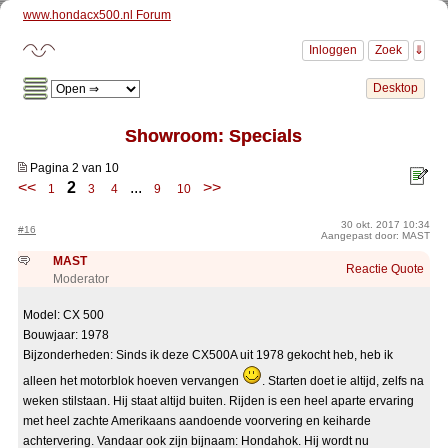
www.hondacx500.nl Forum
Showroom: Specials
Pagina 2 van 10
<<
2
...
>>
1
3
4
9
10
30 okt. 2017 10:34
#16
Aangepast door: MAST
MAST
Reactie
Quote
Moderator
Model: CX 500
Bouwjaar: 1978
Bijzonderheden: Sinds ik deze CX500A uit 1978 gekocht heb, heb ik
alleen het motorblok hoeven vervangen
. Starten doet ie altijd, zelfs na
weken stilstaan. Hij staat altijd buiten. Rijden is een heel aparte ervaring
met heel zachte Amerikaans aandoende voorvering en keiharde
achtervering. Vandaar ook zijn bijnaam: Hondahok. Hij wordt nu