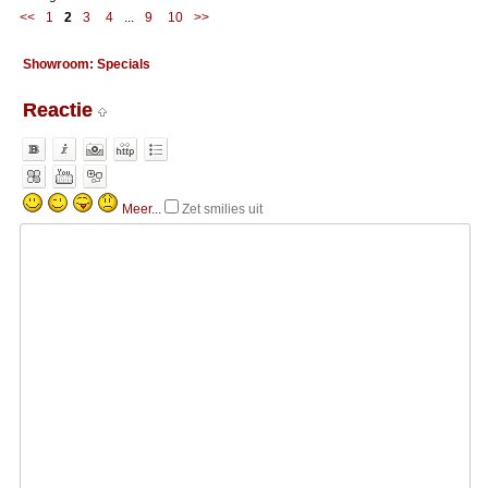
<<
1
2
3
4
...
9
10
>>
Showroom: Specials
Reactie
Meer...
Zet smilies uit