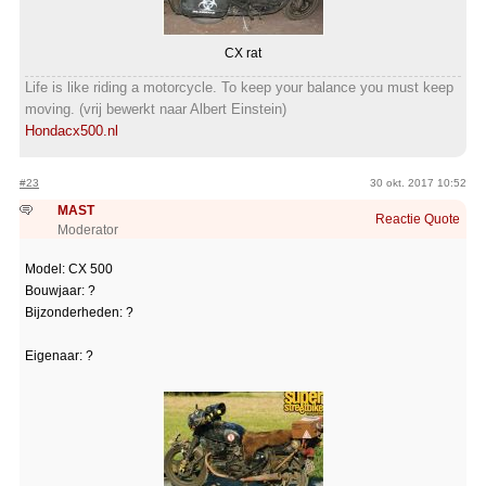
CX rat
Life is like riding a motorcycle. To keep your balance you must keep
moving. (vrij bewerkt naar Albert Einstein)
Hondacx500.nl
#23
30 okt. 2017 10:52
MAST
Reactie
Quote
Moderator
Model: CX 500
Bouwjaar: ?
Bijzonderheden: ?
Eigenaar: ?