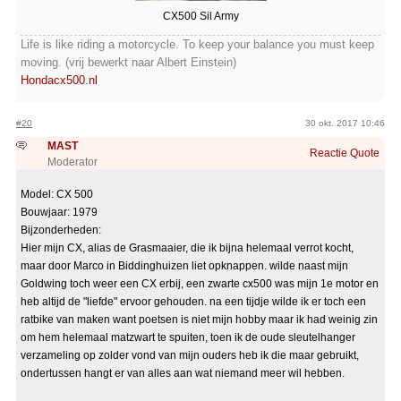
CX500 Sil Army
Life is like riding a motorcycle. To keep your balance you must keep
moving. (vrij bewerkt naar Albert Einstein)
Hondacx500.nl
#20
30 okt. 2017 10:46
MAST
Reactie
Quote
Moderator
Model: CX 500
Bouwjaar: 1979
Bijzonderheden:
Hier mijn CX, alias de Grasmaaier, die ik bijna helemaal verrot kocht,
maar door Marco in Biddinghuizen liet opknappen. wilde naast mijn
Goldwing toch weer een CX erbij, een zwarte cx500 was mijn 1e motor en
heb altijd de "liefde" ervoor gehouden. na een tijdje wilde ik er toch een
ratbike van maken want poetsen is niet mijn hobby maar ik had weinig zin
om hem helemaal matzwart te spuiten, toen ik de oude sleutelhanger
verzameling op zolder vond van mijn ouders heb ik die maar gebruikt,
ondertussen hangt er van alles aan wat niemand meer wil hebben.