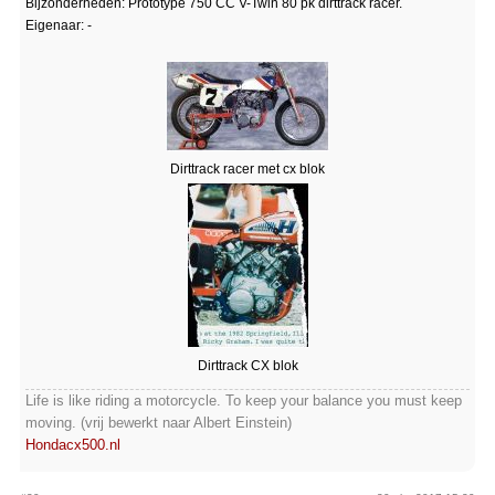
Bijzonderheden: Prototype 750 CC V-Twin 80 pk dirttrack racer.
Eigenaar: -
Dirttrack racer met cx blok
Dirttrack CX blok
Life is like riding a motorcycle. To keep your balance you must keep
moving. (vrij bewerkt naar Albert Einstein)
Hondacx500.nl