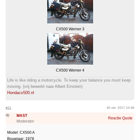
CX500 Werner 3
CX500 Werner 4
Life is like riding a motorcycle. To keep your balance you must keep
moving. (vrij bewerkt naar Albert Einstein)
Hondacx500.nl
#21
30 okt. 2017 10:48
MAST
Reactie
Quote
Moderator
Model: CX500 A
Bouwjaar: 1978