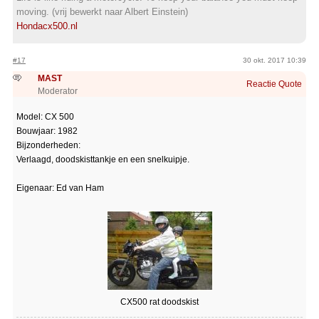
moving. (vrij bewerkt naar Albert Einstein)
Hondacx500.nl
#17
30 okt. 2017 10:39
MAST
Reactie
Quote
Moderator
Model: CX 500
Bouwjaar: 1982
Bijzonderheden:
Verlaagd, doodskisttankje en een snelkuipje.
Eigenaar: Ed van Ham
CX500 rat doodskist