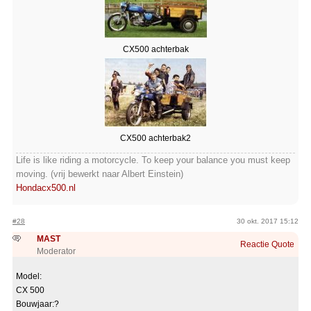
CX500 achterbak
CX500 achterbak2
Life is like riding a motorcycle. To keep your balance you must keep
moving. (vrij bewerkt naar Albert Einstein)
Hondacx500.nl
#28
30 okt. 2017 15:12
MAST
Reactie
Quote
Moderator
Model:
CX 500
Bouwjaar:?