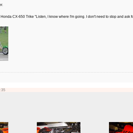
r.
onda CX-650 Trike "Listen, I know where I'm going. I don't need to stop and ask for
0:35