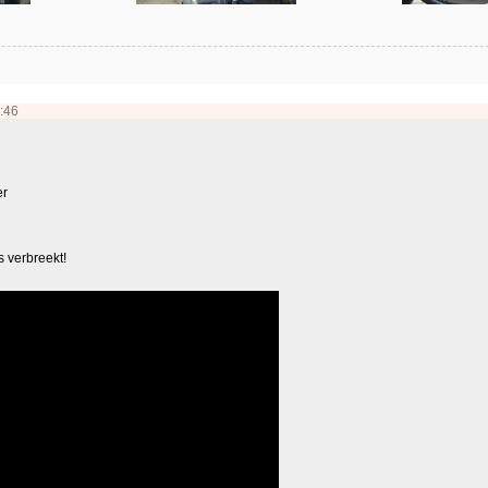
:46
er
 verbreekt!