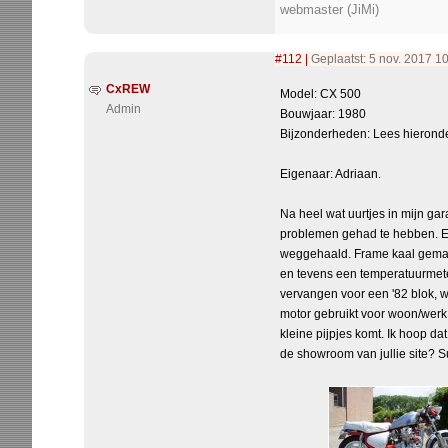
webmaster (JiMi)
#112
|
Geplaatst: 5 nov. 2017 1
CxREW
Model: CX 500
Admin
Bouwjaar: 1980
Bijzonderheden: Lees hieronde
Eigenaar: Adriaan.
Na heel wat uurtjes in mijn gar
problemen gehad te hebben. Ech
weggehaald. Frame kaal gemaakt
en tevens een temperatuurmeter
vervangen voor een '82 blok, w
motor gebruikt voor woon/werk,
kleine pijpjes komt. Ik hoop d
de showroom van jullie site? Su