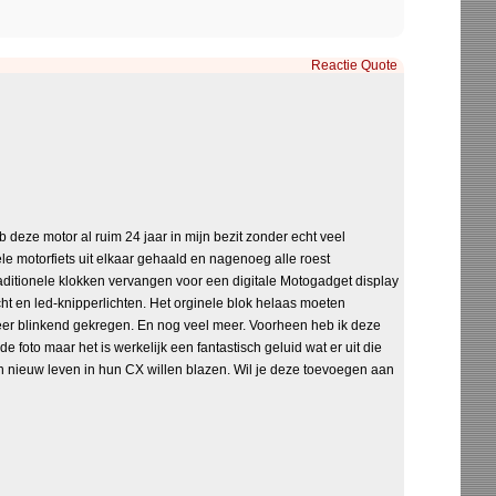
Reactie
Quote
 deze motor al ruim 24 jaar in mijn bezit zonder echt veel
e motorfiets uit elkaar gehaald en nagenoeg alle roest
aditionele klokken vervangen voor een digitale Motogadget display
ht en led-knipperlichten. Het orginele blok helaas moeten
weer blinkend gekregen. En nog veel meer. Voorheen heb ik deze
oto maar het is werkelijk een fantastisch geluid wat er uit die
en nieuw leven in hun CX willen blazen. Wil je deze toevoegen aan