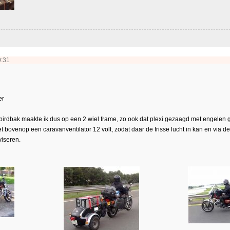
0:31
er
ebirdbak maakte ik dus op een 2 wiel frame, zo ook dat plexi gezaagd met engelen g
 bovenop een caravanventilator 12 volt, zodat daar de frisse lucht in kan en via de z
iseren.