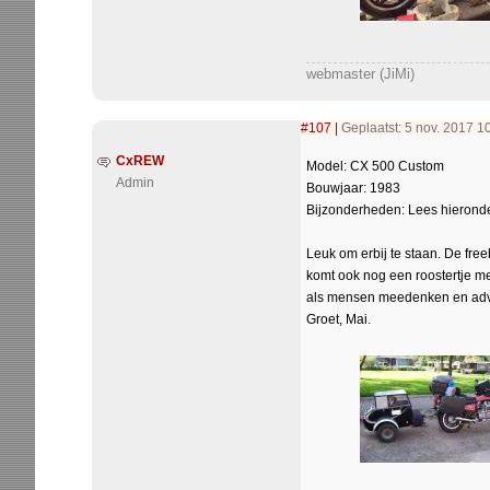
webmaster (JiMi)
#107
|
Geplaatst: 5 nov. 2017 1
CxREW
Model: CX 500 Custom
Admin
Bouwjaar: 1983
Bijzonderheden: Lees hierond
Leuk om erbij te staan. De fre
komt ook nog een roostertje met
als mensen meedenken en adv
Groet, Mai.