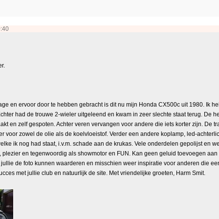
0:40
r.
age en ervoor door te hebben gebracht is dit nu mijn Honda CX500c uit 1980. Ik heb
ter had de trouwe 2-wieler uitgeleend en kwam in zeer slechte staat terug. De hel
 en zelf gespoten. Achter veren vervangen voor andere die iets korter zijn. De tr
 voor zowel de olie als de koelvloeistof. Verder een andere koplamp, led-achterlic
elke ik nog had staat, i.v.m. schade aan de krukas. Vele onderdelen gepolijst en 
 plezier en tegenwoordig als showmotor en FUN. Kan geen geluid toevoegen aan de f
at jullie de foto kunnen waarderen en misschien weer inspiratie voor anderen die e
cces met jullie club en natuurlijk de site. Met vriendelijke groeten, Harm Smit.