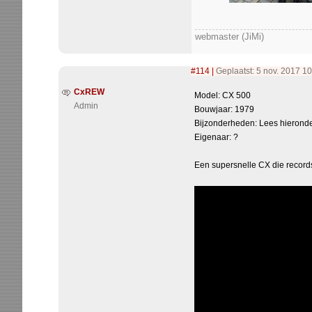
webmaster (JiMi)
#114
|
Geplaatst: 5 nov. 2017 10
CxREW
Model: CX 500
Admin
Bouwjaar: 1979
Bijzonderheden: Lees hierond
Eigenaar: ?
Een supersnelle CX die records