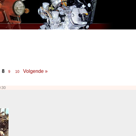
8
Volgende »
9
10
0:30