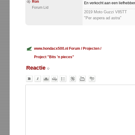
Ron
En verkocht aan een liefhebbe
Forum Lid
2019 Moto Guzzi V85TT
"Per aspera ad astra"
www.hondacx500.nl Forum
/
Projecten
/
Project "Bits 'n pieces"
Reactie