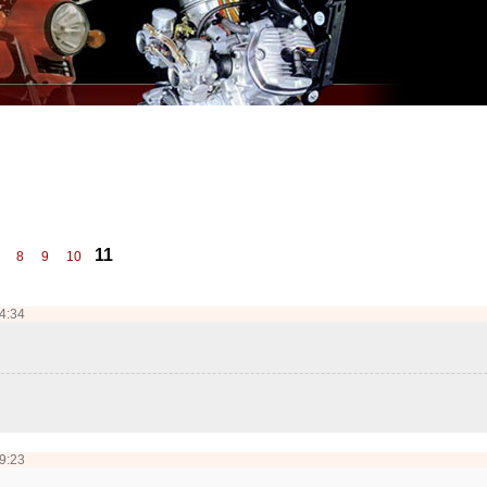
11
8
9
10
14:34
19:23