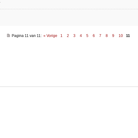
r
Pagina 11 van 11
:
« Vorige
1
2
3
4
5
6
7
8
9
10
11