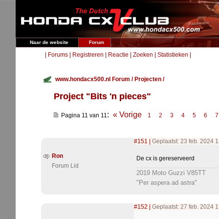
Naar de website
Forum
|
Forums
|
Registreren
|
Reactie
|
Zoeken
|
Statistieken
|
www.hondacx500.nl Forum
/
Projecten
/
Project "Bits 'n pieces"
:
« Vorige
Pagina 11 van 11
1
2
3
4
5
6
7
#151
|
Geplaatst: 23 feb. 2024 
Ron
De cx is gereserveerd
Forum Lid
2019 Moto Guzzi V85TT
"Per aspera ad astra"
#152
|
Geplaatst: 27 feb. 2024 