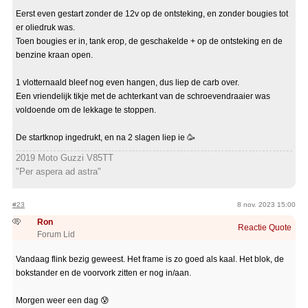
Eerst even gestart zonder de 12v op de ontsteking, en zonder bougies tot
er oliedruk was.
Toen bougies er in, tank erop, de geschakelde + op de ontsteking en de
benzine kraan open.
1 vlotternaald bleef nog even hangen, dus liep de carb over.
Een vriendelijk tikje met de achterkant van de schroevendraaier was
voldoende om de lekkage te stoppen.
De startknop ingedrukt, en na 2 slagen liep ie 🥳
2019 Moto Guzzi V85TT
"Per aspera ad astra"
#23
8 nov. 2023 15:00
Ron
Reactie
Quote
Forum Lid
Vandaag flink bezig geweest. Het frame is zo goed als kaal. Het blok, de
bokstander en de voorvork zitten er nog in/aan.
Morgen weer een dag 😰