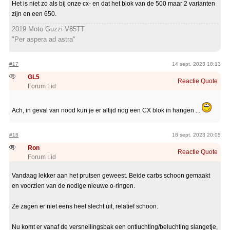
Het is niet zo als bij onze cx- en dat het blok van de 500 maar 2 varianten
zijn en een 650.
2019 Moto Guzzi V85TT
"Per aspera ad astra"
#17
14 sept. 2023 18:13
GL5
Reactie
Quote
Forum Lid
Ach, in geval van nood kun je er altijd nog een CX blok in hangen ...
#18
18 sept. 2023 20:05
Ron
Reactie
Quote
Forum Lid
Vandaag lekker aan het prutsen geweest. Beide carbs schoon gemaakt
en voorzien van de nodige nieuwe o-ringen.
Ze zagen er niet eens heel slecht uit, relatief schoon.
Nu komt er vanaf de versnellingsbak een ontluchting/beluchting slangetje,