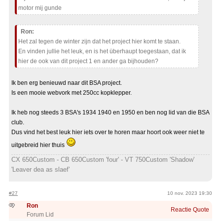
motor mij gunde
Ron:
Het zal tegen de winter zijn dat het project hier komt te staan.
En vinden jullie het leuk, en is het überhaupt toegestaan, dat ik
hier de ook van dit project 1 en ander ga bijhouden?
Ik ben erg benieuwd naar dit BSA project.
Is een mooie webvork met 250cc kopklepper.
Ik heb nog steeds 3 BSA's 1934 1940 en 1950 en ben nog lid van die BSA
club.
Dus vind het best leuk hier iets over te horen maar hoort ook weer niet te
uitgebreid hier thuis
CX 650Custom - CB 650Custom 'four' - VT 750Custom 'Shadow'
'Leaver dea as slaef'
#27
10 nov. 2023 19:30
Ron
Reactie
Quote
Forum Lid