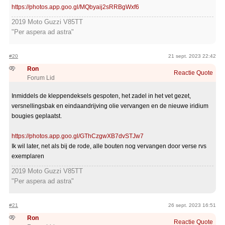
https://photos.app.goo.gl/MQbyaij2sRRBgWxf6
2019 Moto Guzzi V85TT
"Per aspera ad astra"
#20
21 sept. 2023 22:42
Ron
Reactie
Quote
Forum Lid
Inmiddels de kleppendeksels gespoten, het zadel in het vet gezet,
versnellingsbak en eindaandrijving olie vervangen en de nieuwe iridium
bougies geplaatst.
https://photos.app.goo.gl/GThCzgwXB7dvSTJw7
Ik wil later, net als bij de rode, alle bouten nog vervangen door verse rvs
exemplaren
2019 Moto Guzzi V85TT
"Per aspera ad astra"
#21
26 sept. 2023 16:51
Ron
Reactie
Quote