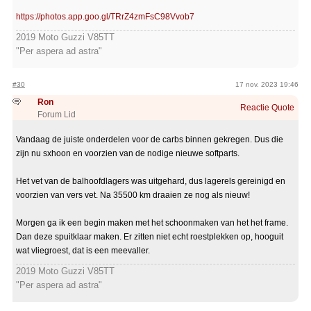
https://photos.app.goo.gl/TRrZ4zmFsC98Vvob7
2019 Moto Guzzi V85TT
"Per aspera ad astra"
#30
17 nov. 2023 19:46
Ron
Reactie
Quote
Forum Lid
Vandaag de juiste onderdelen voor de carbs binnen gekregen. Dus die
zijn nu sxhoon en voorzien van de nodige nieuwe softparts.
Het vet van de balhoofdlagers was uitgehard, dus lagerels gereinigd en
voorzien van vers vet. Na 35500 km draaien ze nog als nieuw!
Morgen ga ik een begin maken met het schoonmaken van het het frame.
Dan deze spuitklaar maken. Er zitten niet echt roestplekken op, hooguit
wat vliegroest, dat is een meevaller.
2019 Moto Guzzi V85TT
"Per aspera ad astra"