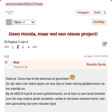
www.hondacx500.nl Forum
Geen Honda, maar wel een nieuw project!
Pagina 2 van 4
<<
2
>>
1
3
4
#16
14 sept. 2023 08:59
Ron
Reactie
Quote
Forum Lid
Dank je. Deze had ik idd allemaal al gevonden
Ze zijn allen van latere types, en dus zijn er maar weinig gelijkenissen op
het uiterlijk na.
Bij de MGCN had ik al even geïnformeerd, en ik heb nu een boek besteld
voor de nog oudere grote modellen, welke in de basis overeen komt, met
een aanvulling van een nieuwer type.