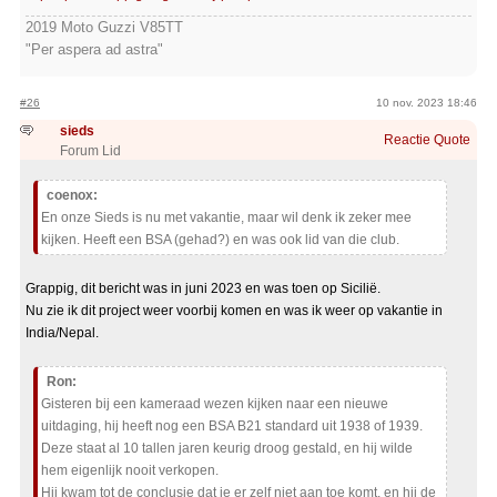
2019 Moto Guzzi V85TT
"Per aspera ad astra"
#26
10 nov. 2023 18:46
sieds
Reactie
Quote
Forum Lid
coenox:
En onze Sieds is nu met vakantie, maar wil denk ik zeker mee
kijken. Heeft een BSA (gehad?) en was ook lid van die club.
Grappig, dit bericht was in juni 2023 en was toen op Sicilië.
Nu zie ik dit project weer voorbij komen en was ik weer op vakantie in
India/Nepal.
Ron:
Gisteren bij een kameraad wezen kijken naar een nieuwe
uitdaging, hij heeft nog een BSA B21 standard uit 1938 of 1939.
Deze staat al 10 tallen jaren keurig droog gestald, en hij wilde
hem eigenlijk nooit verkopen.
Hij kwam tot de conclusie dat ie er zelf niet aan toe komt, en hij de