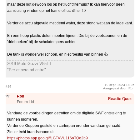
maar deze ligt gewoon los op het luchtfilterhuis? Ik kan hiervoor geen
aansluiting vinden op het frame of luchtfilter 🙄
Verder de accu afgevuld met demi water, deze stond wat aan de lage kant.
En een hoop plastic delen moeten lijmen. Die bij de voetsteunen en de
'driehoeken' bij de schokdempers achter.
De tank is wonderwel schoon, en niet roestig van binnen 👍
2019 Moto Guzzi V85TT
"Per aspera ad astra"
19 sept. 2023 18:25
#19
Aangepast door: Ron
Ron
Reactie
Quote
Forum Lid
Vandaag de voorbeidingen getroffen om de digitale SWF ontsteking te
kunnen monteren.
Verder de Kleppen gesteld en carterpan eronder vandaan gehaald.
Ziet er écht brandschoon uit!
https://photos.app.goo.gl/fLGFVVU116oTQo2b9