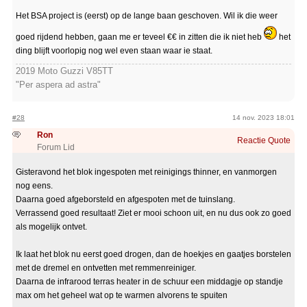
Het BSA project is (eerst) op de lange baan geschoven. Wil ik die weer
goed rijdend hebben, gaan me er teveel €€ in zitten die ik niet heb
het
ding blijft voorlopig nog wel even staan waar ie staat.
2019 Moto Guzzi V85TT
"Per aspera ad astra"
#28
14 nov. 2023 18:01
Ron
Reactie
Quote
Forum Lid
Gisteravond het blok ingespoten met reinigings thinner, en vanmorgen
nog eens.
Daarna goed afgeborsteld en afgespoten met de tuinslang.
Verrassend goed resultaat! Ziet er mooi schoon uit, en nu dus ook zo goed
als mogelijk ontvet.
Ik laat het blok nu eerst goed drogen, dan de hoekjes en gaatjes borstelen
met de dremel en ontvetten met remmenreiniger.
Daarna de infrarood terras heater in de schuur een middagje op standje
max om het geheel wat op te warmen alvorens te spuiten