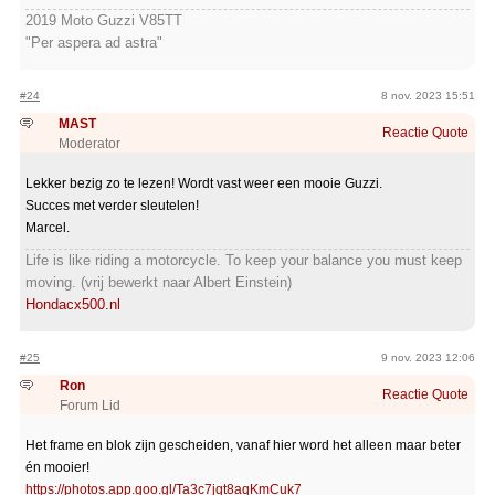
2019 Moto Guzzi V85TT
"Per aspera ad astra"
#24
8 nov. 2023 15:51
MAST
Reactie
Quote
Moderator
Lekker bezig zo te lezen! Wordt vast weer een mooie Guzzi.
Succes met verder sleutelen!
Marcel.
Life is like riding a motorcycle. To keep your balance you must keep
moving. (vrij bewerkt naar Albert Einstein)
Hondacx500.nl
#25
9 nov. 2023 12:06
Ron
Reactie
Quote
Forum Lid
Het frame en blok zijn gescheiden, vanaf hier word het alleen maar beter
én mooier!
https://photos.app.goo.gl/Ta3c7jqt8aqKmCuk7