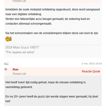
Forum Lid
Inmiddels de oude motoplat ontsteking opgestuurd, deze word aangepast
naar een digitale ontsteking.
Verder een fatsoenlijke accu beugel gemaakt, de zekering kast en
contacten allemaal schoongemaakt.
Na het schoonmaken van de schokdempers blijken deze van koni te zijn
2019 Moto Guzzi V85TT
"Per aspera ad astra"
#22
2 nov. 2023 19:24
Ron
Reactie
Quote
Forum Lid
Het heeft 'even' tijd nodig gehad, maar de nieuwe ontsteking is
vanmiddag geleverd.
En na 20+ jaren heeft de guzzi zijn eerste slagen weer gemaakt, hij doet
het!