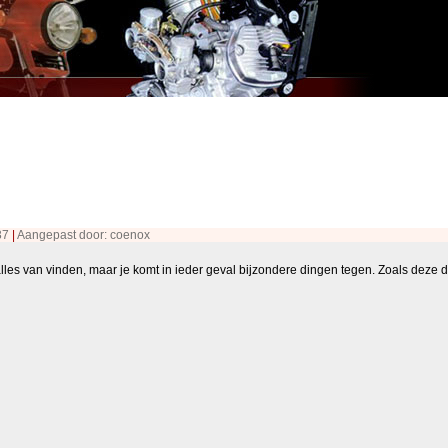
:37
|
Aangepast door: coenox
lles van vinden, maar je komt in ieder geval bijzondere dingen tegen. Zoals deze d