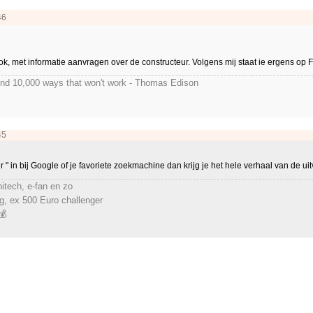
46
 met informatie aanvragen over de constructeur. Volgens mij staat ie ergens op F
found 10,000 ways that won't work - Thomas Edison
45
 " in bij Google of je favoriete zoekmachine dan krijg je het hele verhaal van de ui
itech, e-fan en zo
, ex 500 Euro challenger
💰