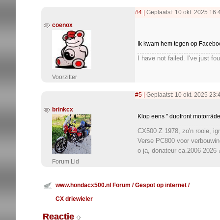
#4
|
Geplaatst: 10 okt. 2025 16:
coenox
Ik kwam hem tegen op Facebook,
I have not failed. I've just 
Voorzitter
#5
|
Geplaatst: 10 okt. 2025 23:
brinkcx
Klop eens " duofront motorräder
CX500 Z 1978, zo'n rooie, ign
Verse PC800 voor verbouwing
o ja, donateur ca.2006-2026 
Forum Lid
www.hondacx500.nl Forum
/
Gespot op internet
/
CX driewieler
Reactie