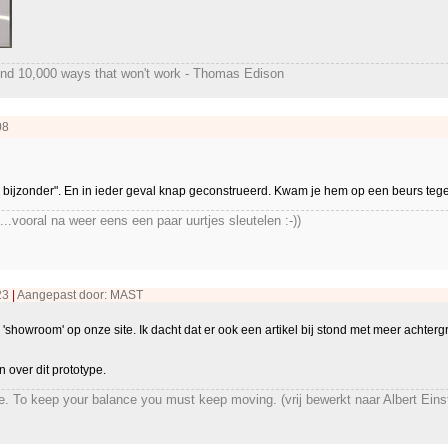
found 10,000 ways that won't work - Thomas Edison
08
l bijzonder". En in ieder geval knap geconstrueerd. Kwam je hem op een beurs tegen of
...vooral na weer eens een paar uurtjes sleutelen :-))
:23
|
Aangepast door: MAST
 'showroom' op onze site. Ik dacht dat er ook een artikel bij stond met meer achte
n over dit prototype.
cle. To keep your balance you must keep moving. (vrij bewerkt naar Albert Eins