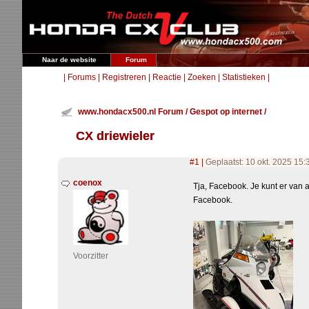
Naar de website
Forum
|
Forums
|
Registreren
|
Reactie
|
Zoeken
|
Statistieken
|
www.hondacx500.nl Forum
/
Gespot op internet
/
CX driewieler
#1
|
Geplaatst: 10 okt. 2025 15
coenox
Tja, Facebook. Je kunt er van a
Facebook.
Voorzitter