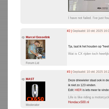
I have not failed. I've just 
#2
|
Geplaatst: 10 okt. 2025 16:
Marcel Gosselink
Tja, laat ik het houden op "hee
Wat is CX rijden toch heerlijk
Forum Lid
#3
|
Geplaatst: 10 okt. 2025 16
MAST
Deze driewieler staat ook in de
ik niet zo 123 vinden.
Edit:
HIER
is iets meer te vinde
Life is like riding a motorcy
Hondacx500.nl
Moderator