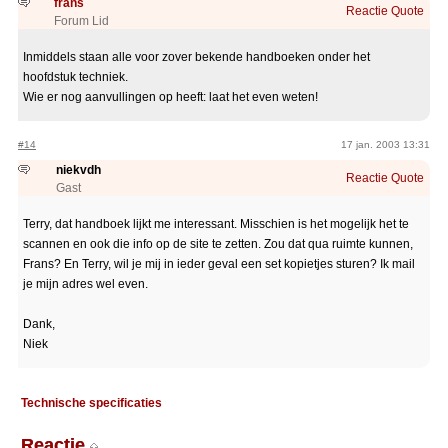
frans
Reactie
Quote
Forum Lid
Inmiddels staan alle voor zover bekende handboeken onder het
hoofdstuk techniek.
Wie er nog aanvullingen op heeft: laat het even weten!
#14
17 jan. 2003 13:31
niekvdh
Reactie
Quote
Gast
Terry, dat handboek lijkt me interessant. Misschien is het mogelijk het te
scannen en ook die info op de site te zetten. Zou dat qua ruimte kunnen,
Frans? En Terry, wil je mij in ieder geval een set kopietjes sturen? Ik mail
je mijn adres wel even.
Dank,
Niek
Technische specificaties
Reactie