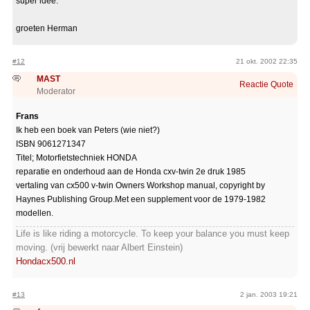
super idee.
groeten Herman
#12
21 okt. 2002 22:35
MAST
Reactie
Quote
Moderator
Frans
Ik heb een boek van Peters (wie niet?)
ISBN 9061271347
Titel; Motorfietstechniek HONDA
reparatie en onderhoud aan de Honda cxv-twin 2e druk 1985
vertaling van cx500 v-twin Owners Workshop manual, copyright by
Haynes Publishing Group.Met een supplement voor de 1979-1982
modellen.
Life is like riding a motorcycle. To keep your balance you must keep
moving. (vrij bewerkt naar Albert Einstein)
Hondacx500.nl
#13
2 jan. 2003 19:21