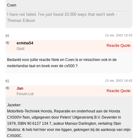
Coen
I have not failed. I've just found 10,000 ways that won't work -
Thomas Edison
#4
13 okt. 2002 15:53
ermina54
Reactie
Quote
Gast
Bedankt voor jullie reactie Niek en Coen.Is er misschien ook in de
nederlandse taal en boek over de cx500.?
#5
13 okt. 2002 16:42
Jan
Reactie
Quote
Forum Lid
Jazeker:
Motorfiets-Techniek Honda, Reparatie en onderhoud aan de Honda
CX500V-Twin, uitgegeven door Peters' Uitgeversmij B.V. Deventer in
1979, ISBN 90 6127 134 7, auteur Mansur Darlington, vertaling Stan
Skubisz. Ik heb het hier voor me liggen, gekregen bij de aankoop van mijn
CX500C.