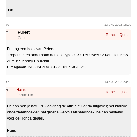
Jan
#6
13 okt. 2002 18:06
Rupert
Reactie
Quote
Gast
En nog een boek van Peters :
"Reparatie en onderhoud aan alle types CX/GL500&650 V-twins tot 1986".
Auteur : Jeremy Churchill.
Uitgegeven 1986 ISBN 90 6127 182 7 NGUI 431
#7
13 okt. 2002 23:30
Hans
Reactie
Quote
Forum Lid
En dan heb je natuurlijk ook nog de officiele Honda uitgaves; het blauwe
onderdelenboek en het groene werkplaatshandboek, beiden bestemd
voor de Honda dealer.
Hans