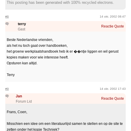
This posting has been generated with 100% recycled electrons.
#8
14 okt. 2002 08:47
terry
Reactie
Quote
Gast
Beste Nederlandse vrienden,
als het nu toch gaat over handboeken,
het groene werkplaatshandboek heb ik er ��ntje liggen en wil gerust
kopies maken voor wie interesse heeft.
Opsturen kan altijd.
Terry
#9
14 okt. 2002 17:43
Jan
Reactie
Quote
Forum Lid
Frans, Coen,
Misschien een idee om een literatuurlijst samen te stellen en op de site te
zetten onder het kopje Techniek?