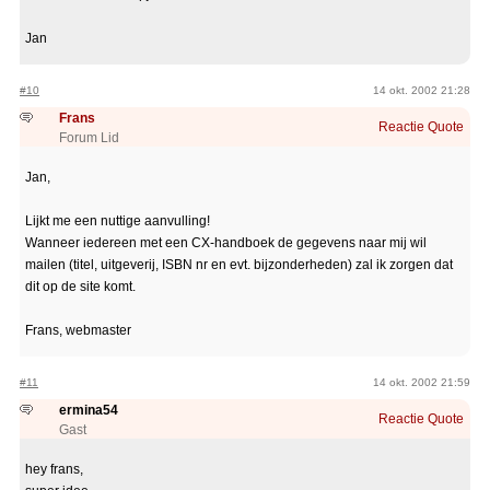
Jan
#10
14 okt. 2002 21:28
Frans
Reactie
Quote
Forum Lid
Jan,
Lijkt me een nuttige aanvulling!
Wanneer iedereen met een CX-handboek de gegevens naar mij wil
mailen (titel, uitgeverij, ISBN nr en evt. bijzonderheden) zal ik zorgen dat
dit op de site komt.
Frans, webmaster
#11
14 okt. 2002 21:59
ermina54
Reactie
Quote
Gast
hey frans,