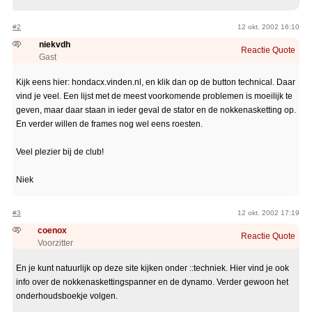
#2
12 okt. 2002 16:10
niekvdh
Reactie
Quote
Gast
Kijk eens hier: hondacx.vinden.nl, en klik dan op de button technical. Daar
vind je veel. Een lijst met de meest voorkomende problemen is moeilijk te
geven, maar daar staan in ieder geval de stator en de nokkenasketting op.
En verder willen de frames nog wel eens roesten.
Veel plezier bij de club!
Niek
#3
12 okt. 2002 17:19
coenox
Reactie
Quote
Voorzitter
En je kunt natuurlijk op deze site kijken onder ::techniek. Hier vind je ook
info over de nokkenaskettingspanner en de dynamo. Verder gewoon het
onderhoudsboekje volgen.