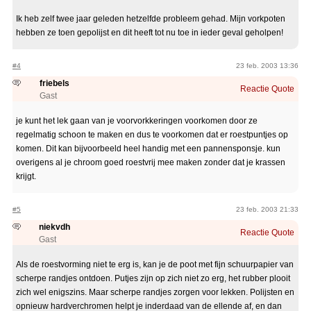
Ik heb zelf twee jaar geleden hetzelfde probleem gehad. Mijn vorkpoten
hebben ze toen gepolijst en dit heeft tot nu toe in ieder geval geholpen!
#4
23 feb. 2003 13:36
friebels
Reactie
Quote
Gast
je kunt het lek gaan van je voorvorkkeringen voorkomen door ze
regelmatig schoon te maken en dus te voorkomen dat er roestpuntjes op
komen. Dit kan bijvoorbeeld heel handig met een pannensponsje. kun
overigens al je chroom goed roestvrij mee maken zonder dat je krassen
krijgt.
#5
23 feb. 2003 21:33
niekvdh
Reactie
Quote
Gast
Als de roestvorming niet te erg is, kan je de poot met fijn schuurpapier van
scherpe randjes ontdoen. Putjes zijn op zich niet zo erg, het rubber plooit
zich wel enigszins. Maar scherpe randjes zorgen voor lekken. Polijsten en
opnieuw hardverchromen helpt je inderdaad van de ellende af, en dan