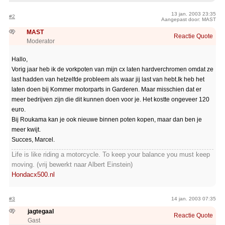
13 jan. 2003 23:35
#2
Aangepast door: MAST
MAST
Reactie
Quote
Moderator
Hallo,
Vorig jaar heb ik de vorkpoten van mijn cx laten hardverchromen omdat ze
last hadden van hetzelfde probleem als waar jij last van hebt.Ik heb het
laten doen bij Kommer motorparts in Garderen. Maar misschien dat er
meer bedrijven zijn die dit kunnen doen voor je. Het kostte ongeveer 120
euro.
Bij Roukama kan je ook nieuwe binnen poten kopen, maar dan ben je
meer kwijt.
Succes, Marcel.
Life is like riding a motorcycle. To keep your balance you must keep
moving. (vrij bewerkt naar Albert Einstein)
Hondacx500.nl
#3
14 jan. 2003 07:35
jagtegaal
Reactie
Quote
Gast