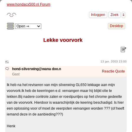
www.hondacx500.nl Forum
Lekke voorvork
#1
13 jan. 2003 23:00
hond-silverwing@wana doo.n
Reactie
Quote
Gast
Ik heb na het reviseren van mijn silverwing GL650 lekkage aan mijn
voorvork.Ik heb de keerringen e.d. vervangen maar hij blijkt olie te
lekken.Bij nadere controle zaten er roestpuntjes op het chrome gedeelte
van de voorvork. Hierdoor is waarschijnlijk de keering beschadigd. Is hier
een oplossing voor of moet de veerpoten vervangen worden ??? (of heeft
iemand deze in de aanbieding???)
Henk