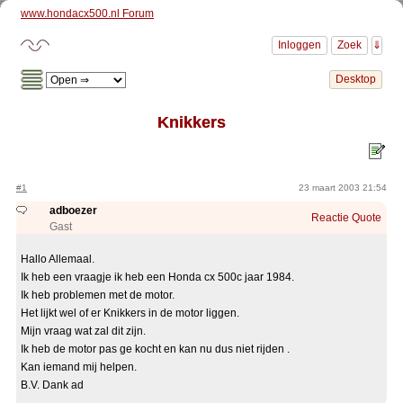
www.hondacx500.nl Forum
Knikkers
#1
23 maart 2003 21:54
adboezer
Reactie
Quote
Gast
Hallo Allemaal.
Ik heb een vraagje ik heb een Honda cx 500c jaar 1984.
Ik heb problemen met de motor.
Het lijkt wel of er Knikkers in de motor liggen.
Mijn vraag wat zal dit zijn.
Ik heb de motor pas ge kocht en kan nu dus niet rijden .
Kan iemand mij helpen.
B.V. Dank ad