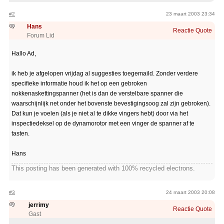
#2
23 maart 2003 23:34
Hans
Reactie
Quote
Forum Lid
Hallo Ad,
ik heb je afgelopen vrijdag al suggesties toegemaild. Zonder verdere
specifieke informatie houd ik het op een gebroken
nokkenaskettingspanner (het is dan de verstelbare spanner die
waarschijnlijk net onder het bovenste bevestigingsoog zal zijn gebroken).
Dat kun je voelen (als je niet al te dikke vingers hebt) door via het
inspectiedeksel op de dynamorotor met een vinger de spanner af te
tasten.
Hans
This posting has been generated with 100% recycled electrons.
#3
24 maart 2003 20:08
jerrimy
Reactie
Quote
Gast