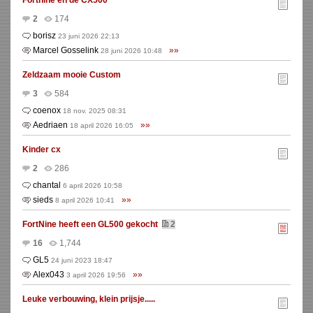
Fortnine en de CX500
2
174
borisz
23 juni 2026 22:13
Marcel Gosselink
»»
28 juni 2026 10:48
Zeldzaam mooie Custom
3
584
coenox
18 nov. 2025 08:31
Aedriaen
»»
18 april 2026 16:05
Kinder cx
2
286
chantal
6 april 2026 10:58
sieds
»»
8 april 2026 10:41
FortNine heeft een GL500 gekocht
2
16
1,744
GL5
24 juni 2023 18:47
Alex043
»»
3 april 2026 19:56
Leuke verbouwing, klein prijsje.....