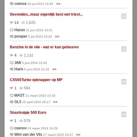
coenox
»»
26 juli 2024 10:45
Gevonden...maar eigenlijk best wel triest...
14
1,625
Hansv
11 juni 2024 14:01
prosper
»»
5 juli 2024 23:33
Benzine in de olie - wat er kan gebeuren
4
1,132
JiMi
5 juni 2024 12:42
Hans
»»
6 juni 2024 12:16
CX500Turbo opknapper op MP
1
584
MAST
21 maart 2024 15:43
GL5
»»
10 april 2024 18:17
Stuurkuipje 500 Euro
1
579
coenox
16 maart 2024 16:29
Wim van der Vlis
»»
17 maart 2024 19:47