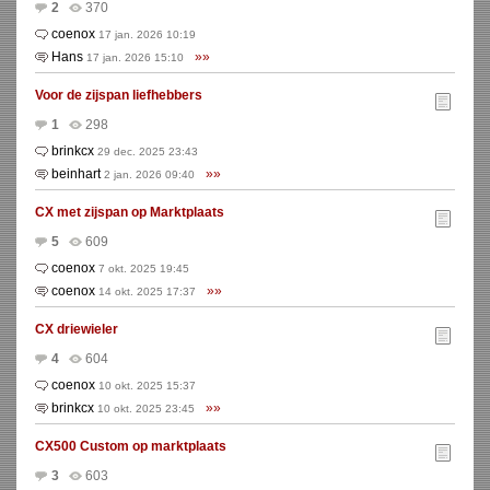
2
370
coenox
17 jan. 2026 10:19
Hans
»»
17 jan. 2026 15:10
Voor de zijspan liefhebbers
1
298
brinkcx
29 dec. 2025 23:43
beinhart
»»
2 jan. 2026 09:40
CX met zijspan op Marktplaats
5
609
coenox
7 okt. 2025 19:45
coenox
»»
14 okt. 2025 17:37
CX driewieler
4
604
coenox
10 okt. 2025 15:37
brinkcx
»»
10 okt. 2025 23:45
CX500 Custom op marktplaats
3
603