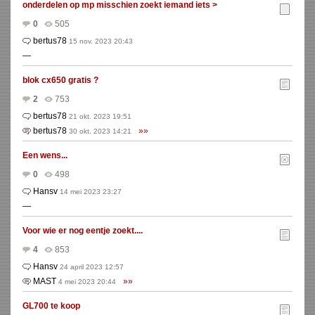
onderdelen op mp misschien zoekt iemand iets >
0
505
bertus78
15 nov. 2023 20:43
—
blok cx650 gratis ?
2
753
bertus78
21 okt. 2023 19:51
bertus78
»»
30 okt. 2023 14:21
Een wens...
0
498
Hansv
14 mei 2023 23:27
—
Voor wie er nog eentje zoekt....
4
853
Hansv
24 april 2023 12:57
MAST
»»
4 mei 2023 20:44
GL700 te koop