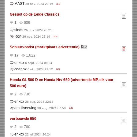
MAST
»»
30 nov. 2024 20:16
Gespot op de Eelde Classics
1
639
sieds
26 nov. 2024 20:21
Ron
»»
26 nov. 2024 21:19
Schuurvondst (marktplaats advertentie)
2
17
1,622
erikcx
6 sept. 2024 08:24
coenox
»»
6 okt. 2024 22:12
Honda GL 500 D en Honda Ntv 650 (advertentie MP, elk voor
500 euro)
2
736
erikcx
28 aug. 2024 22:16
amsilverwing
»»
30 aug. 2024 07:58
verbouwde 650
2
700
erikcx
22 juli 2024 20:24