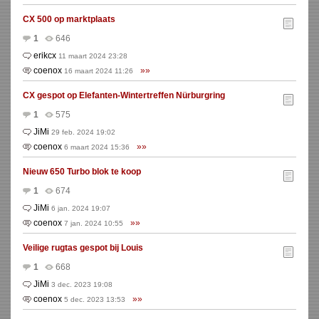
CX 500 op marktplaats
1
646
erikcx
11 maart 2024 23:28
coenox
»»
16 maart 2024 11:26
CX gespot op Elefanten-Wintertreffen Nürburgring
1
575
JiMi
29 feb. 2024 19:02
coenox
»»
6 maart 2024 15:36
Nieuw 650 Turbo blok te koop
1
674
JiMi
6 jan. 2024 19:07
coenox
»»
7 jan. 2024 10:55
Veilige rugtas gespot bij Louis
1
668
JiMi
3 dec. 2023 19:08
coenox
»»
5 dec. 2023 13:53