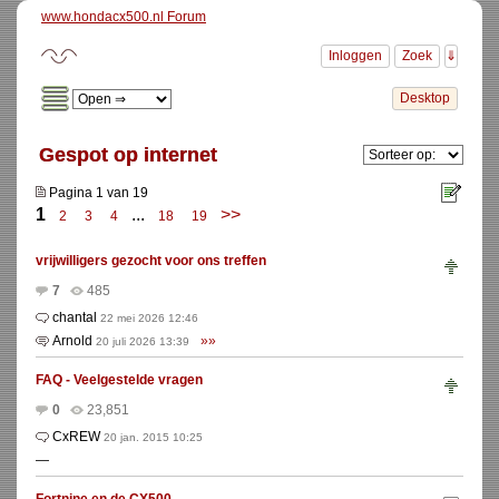
www.hondacx500.nl Forum
Gespot op internet
Pagina 1 van 19
1
...
>>
2
3
4
18
19
vrijwilligers gezocht voor ons treffen
7
485
chantal
22 mei 2026 12:46
Arnold
»»
20 juli 2026 13:39
FAQ - Veelgestelde vragen
0
23,851
CxREW
20 jan. 2015 10:25
—