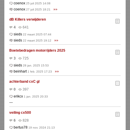
coenox
25 juli 2025 14:08
coenox
»»
27 juli 2025 18:21
dB Killers verwijderen
4
641
sieds
22 maart 2025 07:44
sieds
»»
22 maart 2025 19:12
Boetebedragen motorrijders 2025
3
725
sieds
28 jan. 2025 15:53
beinhart
»»
1 feb. 2025 17:23
achterband cxC gl
0
397
erikcx
1 jan. 2025 20:33
—
veiling cx500
6
828
bertus78
19 nov. 2024 21:13