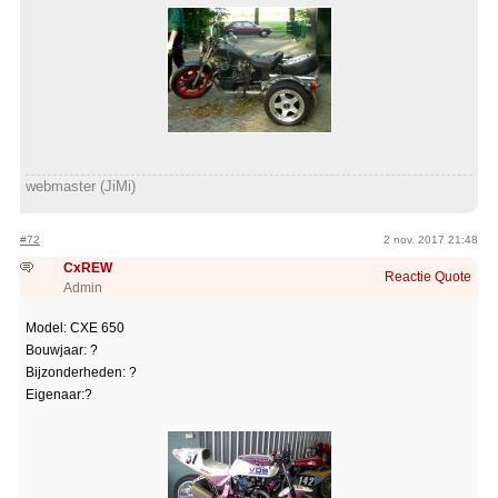
webmaster (JiMi)
#72
2 nov. 2017 21:48
CxREW
Reactie
Quote
Admin
Model: CXE 650
Bouwjaar: ?
Bijzonderheden: ?
Eigenaar:?