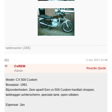
webmaster (JiMi)
#65
2 nov. 2017 21:38
CxREW
Reactie
Quote
Admin
Model: CX 500 Custom
Bouwjaar: 1981
Bijzonderheden: Zeer apart! Een cx 500 Custom hardtail chopper,
taildragger achterscherm, speciale tank, open uitlaten.
Eigenaar: Jan