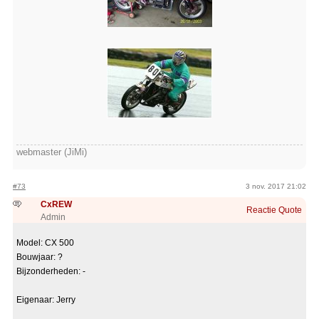
webmaster (JiMi)
#73
3 nov. 2017 21:02
CxREW
Reactie
Quote
Admin
Model: CX 500
Bouwjaar: ?
Bijzonderheden: -
Eigenaar: Jerry