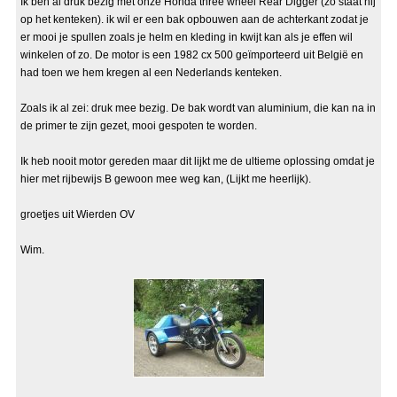
Ik ben al druk bezig met onze Honda three wheel Rear Digger (zo staat hij
op het kenteken). ik wil er een bak opbouwen aan de achterkant zodat je
er mooi je spullen zoals je helm en kleding in kwijt kan als je effen wil
winkelen of zo. De motor is een 1982 cx 500 geïmporteerd uit België en
had toen we hem kregen al een Nederlands kenteken.
Zoals ik al zei: druk mee bezig. De bak wordt van aluminium, die kan na in
de primer te zijn gezet, mooi gespoten te worden.
Ik heb nooit motor gereden maar dit lijkt me de ultieme oplossing omdat je
hier met rijbewijs B gewoon mee weg kan, (Lijkt me heerlijk).
groetjes uit Wierden OV
Wim.