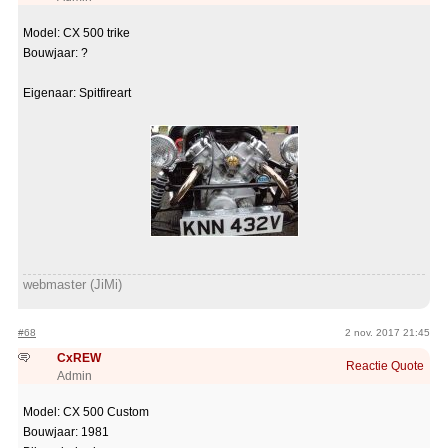
Model: CX 500 trike
Bouwjaar: ?
Eigenaar: Spitfireart
webmaster (JiMi)
#68
2 nov. 2017 21:45
CxREW
Reactie
Quote
Admin
Model: CX 500 Custom
Bouwjaar: 1981