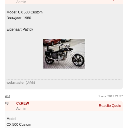
Admin
Model: CX 500 Custom
Bouwjaar: 1980
Eigenaar: Patrick
webmaster (JiMi)
#64
2 nov. 2017 21:37
CxREW
Reactie
Quote
Admin
Model:
CX 500 Custom