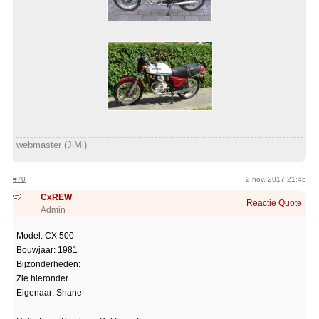
webmaster (JiMi)
#70
2 nov. 2017 21:46
CxREW
Reactie
Quote
Admin
Model: CX 500
Bouwjaar: 1981
Bijzonderheden:
Zie hieronder.
Eigenaar: Shane