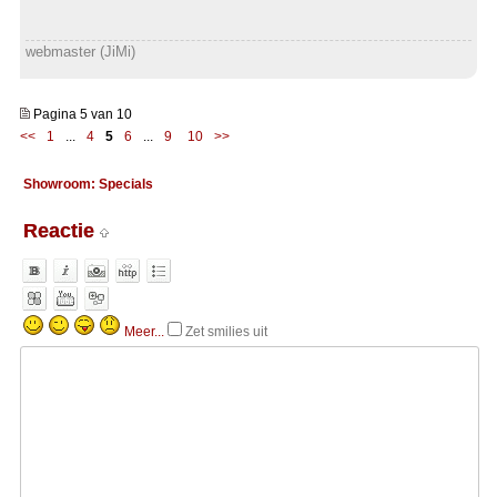
webmaster (JiMi)
Pagina 5 van 10
<<
1
...
4
5
6
...
9
10
>>
Showroom: Specials
Reactie
Meer...
Zet smilies uit