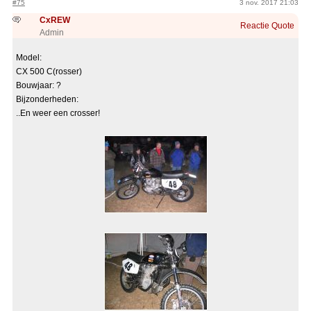
#75
3 nov. 2017 21:03
CxREW
Reactie
Quote
Admin
Model:
CX 500 C(rosser)
Bouwjaar: ?
Bijzonderheden:
..En weer een crosser!