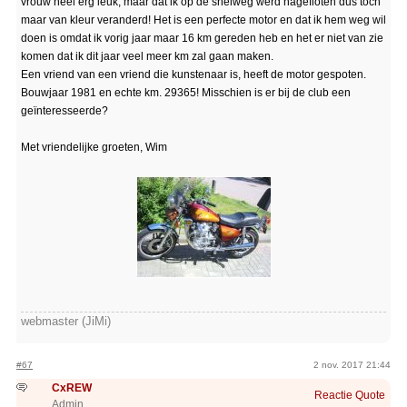
vrouw heel erg leuk, maar dat ik op de snelweg werd nagefloten dus toch
maar van kleur veranderd! Het is een perfecte motor en dat ik hem weg wil
doen is omdat ik vorig jaar maar 16 km gereden heb en het er niet van zie
komen dat ik dit jaar veel meer km zal gaan maken.
Een vriend van een vriend die kunstenaar is, heeft de motor gespoten.
Bouwjaar 1981 en echte km. 29365! Misschien is er bij de club een
geïnteresseerde?
Met vriendelijke groeten, Wim
webmaster (JiMi)
#67
2 nov. 2017 21:44
CxREW
Reactie
Quote
Admin