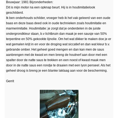
Bouwjaar: 1981 Bijzonderheden:
Dit is mijn motor na een opknap beurt. Hij is in houtimitatielook
geschilderd.
Ik ben onderhouds schilder, vroeger heb ik het vak geleerd van een oude
baas en deze baas deed ook in oude technieken zoals houtimitatie en
marmerimitatie. Houtimitatie: je zorgt dat je onderdelen in de juiste
ondergrondkleur staan, b.v lichtbruin dan maak je een sausje van 50%
terpentine en 50% gekookte lijnolie. Om het wat dikker te maken doe je er
wat gemalen krijt in en voor de droging wat siccatief en dan wat kleur b.v.
gebrande omber. Het geheel goed mengen en dan kan men de saus
aanbrengen met de kwast en men breng de houtnerf aan door met een
spalter door de natte saus te trekken en een noest of kwast maak men
door in de natte saus een rondje te draaien met een lyon penseel. Als het
geheel droog is breng je een blanke laklaag aan voor de bescherming.
Gerrit