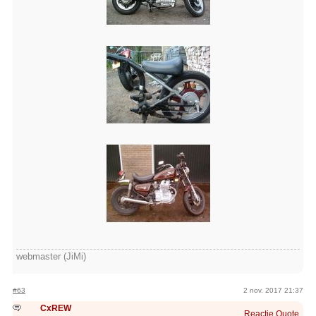
webmaster (JiMi)
#63
2 nov. 2017 21:37
CxREW
Reactie
Quote