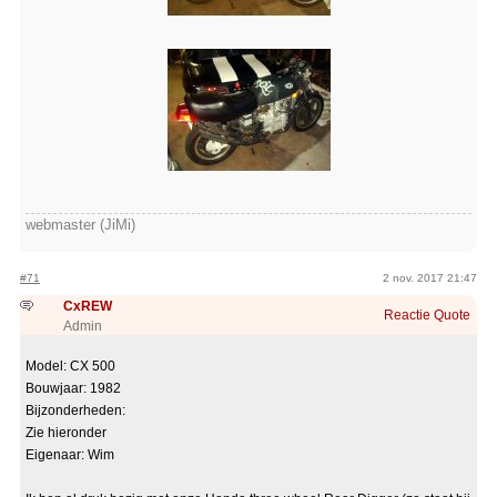
webmaster (JiMi)
#71
2 nov. 2017 21:47
CxREW
Reactie
Quote
Admin
Model: CX 500
Bouwjaar: 1982
Bijzonderheden:
Zie hieronder
Eigenaar: Wim