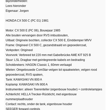
Bijzonderheden:
Lees hieronder
Eigenaar: Jorgen
HONDA CX 500 C (PC 01) 1981
Motor: CX 500 E (PC 06), Bouwjaar 1985
Alle bouten vervangen door RVS imbusbouten,
Uitlaat: Originele bochten, collector CX 500 E, Einddemper MIVV
Frame: Origineel CX 500 C, gezandstraald en gepoedercoat,
Vorkpoten: Origineel
Voorvork: Verbreed tot 220 mm met Gabelbrücke AME KIT 925 B
Stuur: LSL Dragbar met geintegreerde kabels en bedrading
Schokbrekers: HAGON Classic 1, 60mm verlaagd
Wielen: Omgebouwde ComStar-velgen tot spaakwielen, velgen rood
gepoedercoat, RVS spaken,
Tank: KAWASAKI VN 800 A
Koplamp: KAWASAKI VN 800 A
Instrumenten: alleen Toerenteller (eigenbouw houder) + controlelampjes
Achterlicht: HELLA Trecker-Rücklicht, met eigenbouw
nummerplaathouder
Contact: rechts, onder de tank, eigenbouw houder
SEEGER forward controls