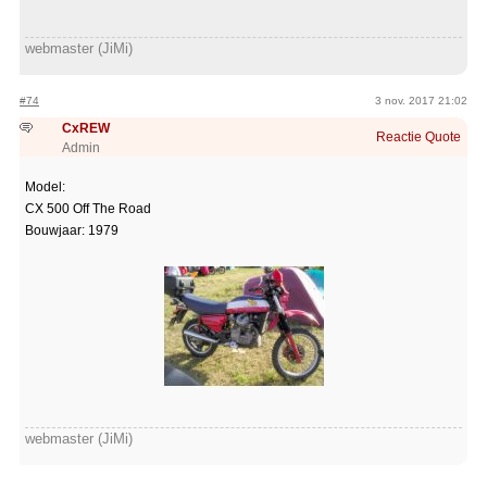
webmaster (JiMi)
#74
3 nov. 2017 21:02
CxREW
Reactie
Quote
Admin
Model:
CX 500 Off The Road
Bouwjaar: 1979
webmaster (JiMi)