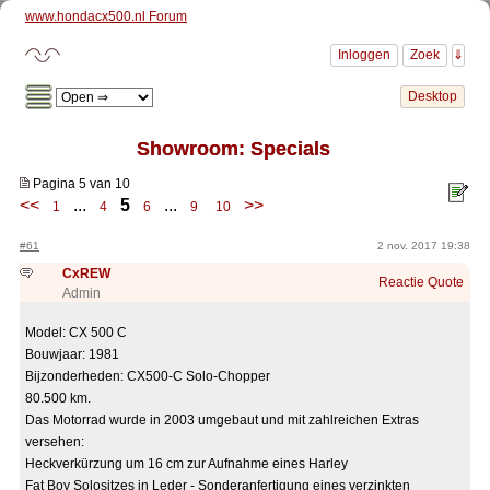
www.hondacx500.nl Forum
Showroom: Specials
Pagina 5 van 10
<<
...
5
...
>>
1
4
6
9
10
#61
2 nov. 2017 19:38
CxREW
Reactie
Quote
Admin
Model: CX 500 C
Bouwjaar: 1981
Bijzonderheden: CX500-C Solo-Chopper
80.500 km.
Das Motorrad wurde in 2003 umgebaut und mit zahlreichen Extras
versehen:
Heckverkürzung um 16 cm zur Aufnahme eines Harley
Fat Boy Solositzes in Leder - Sonderanfertigung eines verzinkten