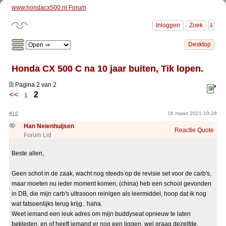
www.hondacx500.nl Forum
Honda CX 500 C na 10 jaar buiten, Tik lopen.
Pagina 2 van 2
<<
2
1
#16
16 maart 2021 19:28
Han Neienhuijsen
Reactie
Quote
Forum Lid
Beste allen,
Geen schot in de zaak, wacht nog steeds op de revisie set voor de carb's,
maar moeten nu ieder moment komen, (china) heb een school gevonden
in DB, die mijn carb's ultrasoon reinigen als leermiddel, hoop dat ik nog
wat fatsoenlijks terug krijg.. haha.
Weet iemand een leuk adres om mijn buddyseat opnieuw te laten
bekleden, en of heeft iemand er nog een liggen, wel graag dezelfde,