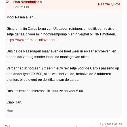
Han Neienhuijsen
Reactie
Quote
Forum Lid
Mooi Pasen allen...
Gisteren mijn Carbs terug van Ultrasoon reinigen, en gelijk een revisie
setje gehaald voor mijn hoofdrempomp hier in Veghel bij NR1 motoren.
https://www.nr1motor.nl/over-ons
Dus ga de Paasdagen maar even de boel weer in elkaar schroeven, en
hopen dat ze nog mooier loopt, na montage van alles.
Verder heb ik nog een 2 x een nieuw rev setje voor de Carb's passend op
een ander type CX 500, alles was het zelfde, behalve de 2 rubberen
plunjers bijgeleverd op de zijkant van de carbs.
Dus als iemand interesse, ik stuur ze op voor € 60...
Ciao Han.
Han
8 juli 2021 07:33
#22