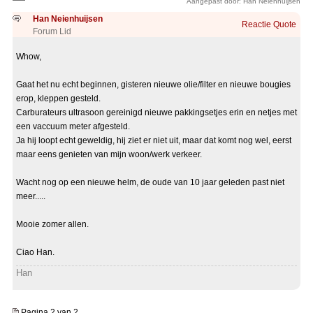
Aangepast door: Han Neienhuijsen
Han Neienhuijsen
Reactie
Quote
Forum Lid
Whow,
Gaat het nu echt beginnen, gisteren nieuwe olie/filter en nieuwe bougies
erop, kleppen gesteld.
Carburateurs ultrasoon gereinigd nieuwe pakkingsetjes erin en netjes met
een vaccuum meter afgesteld.
Ja hij loopt echt geweldig, hij ziet er niet uit, maar dat komt nog wel, eerst
maar eens genieten van mijn woon/werk verkeer.
Wacht nog op een nieuwe helm, de oude van 10 jaar geleden past niet
meer.....
Mooie zomer allen.
Ciao Han.
Han
Pagina 2 van 2