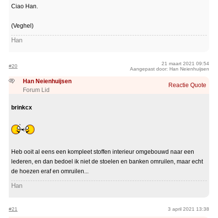
Ciao Han.
(Veghel)
Han
21 maart 2021 09:54
#20
Aangepast door: Han Neienhuijsen
Han Neienhuijsen
Reactie
Quote
Forum Lid
brinkcx
Heb ooit al eens een kompleet stoffen interieur omgebouwd naar een
lederen, en dan bedoel ik niet de stoelen en banken omruilen, maar echt
de hoezen eraf en omruilen...
Han
#21
3 april 2021 13:38