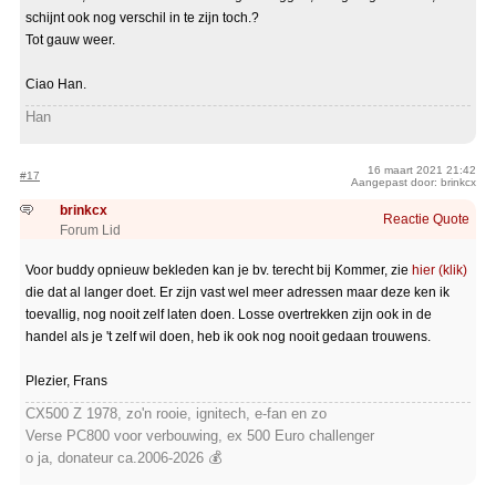
schijnt ook nog verschil in te zijn toch.?
Tot gauw weer.
Ciao Han.
Han
16 maart 2021 21:42
#17
Aangepast door: brinkcx
brinkcx
Reactie
Quote
Forum Lid
Voor buddy opnieuw bekleden kan je bv. terecht bij Kommer, zie
hier (klik)
die dat al langer doet. Er zijn vast wel meer adressen maar deze ken ik
toevallig, nog nooit zelf laten doen. Losse overtrekken zijn ook in de
handel als je 't zelf wil doen, heb ik ook nog nooit gedaan trouwens.
Plezier, Frans
CX500 Z 1978, zo'n rooie, ignitech, e-fan en zo
Verse PC800 voor verbouwing, ex 500 Euro challenger
o ja, donateur ca.2006-2026 💰