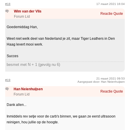
#18
17 maart 2021 16:04
Wim van der Vlis
Reactie
Quote
Forum Lid
Goedemiddag Han,
Weet niet welk deel van Nederland je zit, maar Tiger Leathers in Den
Haag levert mooi werk.
Succes
besmet met N + 1 (gevolg nu 6)
21 maart 2021 09:53
#19
Aangepast door: Han Neienhuijsen
Han Neienhuijsen
Reactie
Quote
Forum Lid
Dank allen...
Inmiddels rev setje voor de carb's binnen, we gaan ze eerst ultrasoon
reinigen, hou jullie op de hoogte.